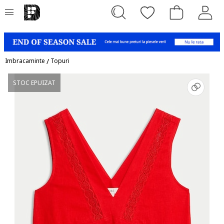
Imbracaminte
/
Topuri
STOC EPUIZAT