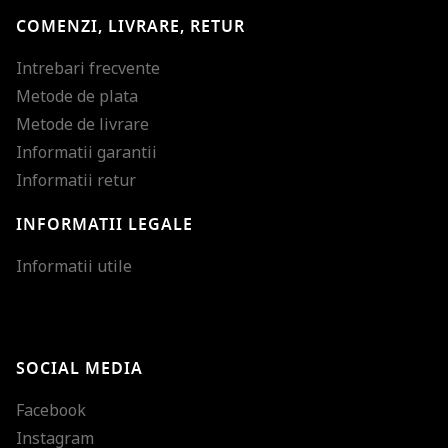
COMENZI, LIVRARE, RETUR
Intrebari frecvente
Metode de plata
Metode de livrare
Informatii garantii
Informatii retur
INFORMATII LEGALE
Mareste dimensiunea
Informatii utile
Micsoreaza dimensiu
Mareste spatierea tex
SOCIAL MEDIA
Micsoreaza spatierea
Facebook
Mareste inaltimea ra
Instagram