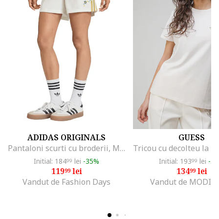
ADIDAS ORIGINALS
GUESS
Pantaloni scurti cu broderii, Maro deschis/Alb murdar
Initial: 184
lei
-35%
Initial: 193
lei
-3
99
99
119
lei
134
lei
99
99
Vandut de Fashion Days
Vandut de MODIV