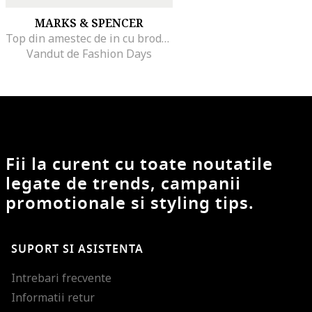
MARKS & SPENCER
Top din amestec de in cu broderie, Rosu vermillion
Vandut de Fashion Days
Fii la curent cu toate noutatile
legate de trends, campanii
promotionale si styling tips.
SUPORT SI ASISTENTA
Intrebari frecvente
Informatii retur