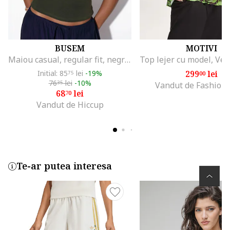
BUSEM
MOTIVI
Maiou casual, regular fit, negru, bumbac-elastan
Initial: 85
lei
-19%
299
lei
75
00
76
lei
-10%
35
Vandut de Fashion
68
lei
70
Vandut de Hiccup
Te-ar putea interesa