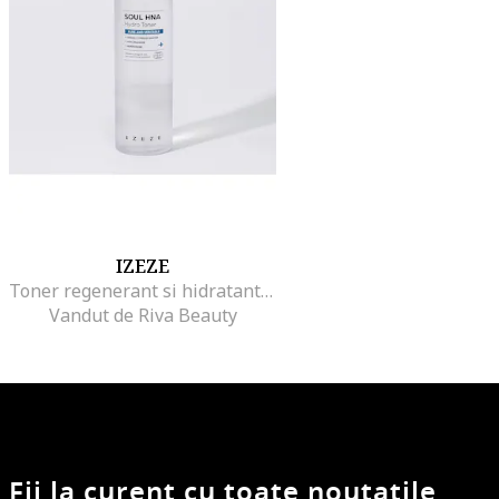
IZEZE
Toner regenerant si hidratant cu 8 straturi de Acid Hialuronic si Apa de Chiparos, 150 ml
Vandut de Riva Beauty
Fii la curent cu toate noutatile