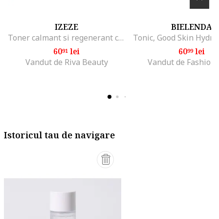
IZEZE
BIELENDA
Toner calmant si regenerant cu Centella Asiatica si ingredientul brevetat Antifect, Hyper CMA Cica, 150 ml
60
lei
60
lei
91
99
Vandut de Riva Beauty
Vandut de Fashion
Istoricul tau de navigare