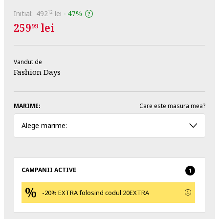
Initial:
492
lei
-
47%
12
259
lei
99
Vandut de
Fashion Days
MARIME:
Care este masura mea?
Alege marime:
CAMPANII ACTIVE
1
-20% EXTRA folosind codul 20EXTRA