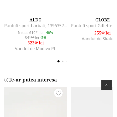
ALDO
GLOBE
Pantofi sport barbati, 13963575, Piele naturala, Maro
Initial: 610
lei
-46%
255
lei
21
00
341
lei
-5%
99
Vandut de Skates
323
lei
99
Vandut de Modivo PL
Te-ar putea interesa