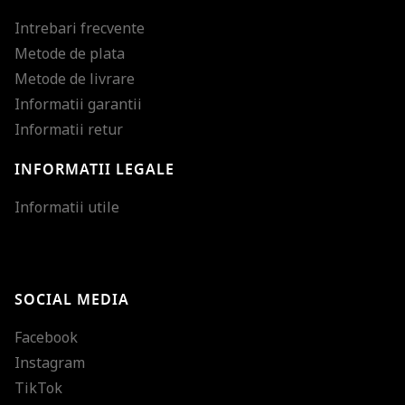
Intrebari frecvente
Metode de plata
Metode de livrare
Informatii garantii
Informatii retur
INFORMATII LEGALE
Mareste dimensiunea
Informatii utile
Micsoreaza dimensiu
Mareste spatierea tex
SOCIAL MEDIA
Micsoreaza spatierea
Facebook
Mareste inaltimea ra
Instagram
Micsoreaza inaltimea
TikTok