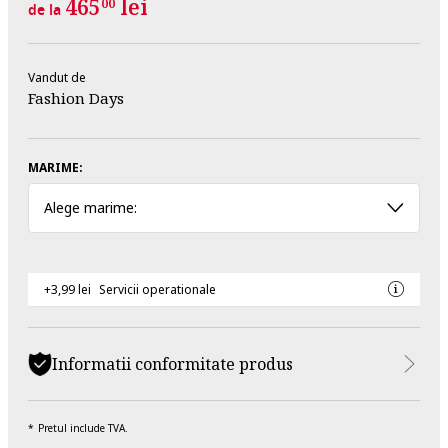
465
lei
00
de la
Vandut de
Fashion Days
MARIME:
Alege marime:
+3,99 lei
Servicii operationale
Informatii conformitate produs
Pretul include TVA.