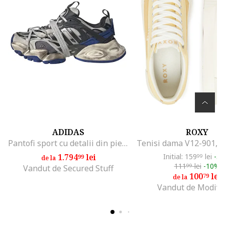
ADIDAS
ROXY
Pantofi sport cu detalii din piele intoarsa Vento XLG Deluxe
1.794
lei
Initial: 159
lei
-3
99
99
de la
111
lei
-10%
99
Vandut de Secured Stuff
100
lei
79
de la
Vandut de Modivo