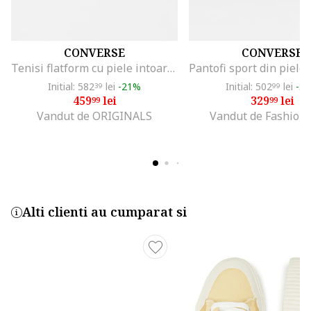
CONVERSE
CONVERSE
Tenisi flatform cu piele intoarsa Cruise, Crem
Initial: 582
lei
-21%
Initial: 502
lei
-3
39
99
459
lei
329
lei
99
99
Vandut de ORIGINALS
Vandut de Fashion
Alti clienti au cumparat si