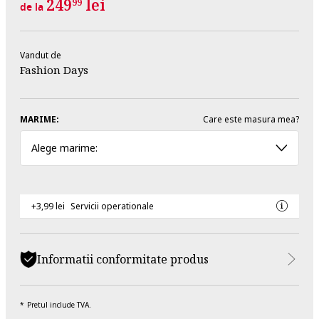
249
lei
99
de la
Vandut de
Fashion Days
MARIME:
Care este masura mea?
Alege marime:
+3,99 lei
Servicii operationale
Informatii conformitate produs
Pretul include TVA.