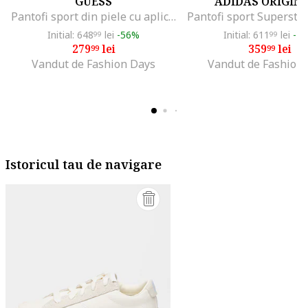
GUESS
ADIDAS ORIGIN
Pantofi sport din piele cu aplicatie logo, Alb/Negru
Initial: 648
lei
-56%
Initial: 611
lei
-4
99
99
279
lei
359
lei
99
99
Vandut de Fashion Days
Vandut de Fashion
Istoricul tau de navigare