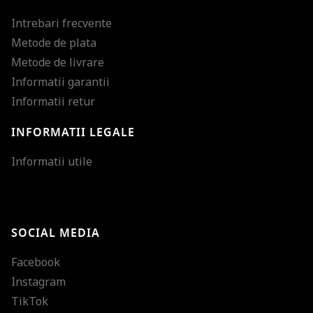
Intrebari frecvente
Metode de plata
Metode de livrare
Informatii garantii
Informatii retur
INFORMATII LEGALE
Mareste dimensiunea
Informatii utile
Micsoreaza dimensiu
Mareste spatierea tex
SOCIAL MEDIA
Micsoreaza spatierea
Facebook
Mareste inaltimea ra
Instagram
Micsoreaza inaltimea
TikTok