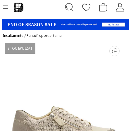
Incaltaminte
/
Pantofi sport si tenisi
STOC EPUIZAT