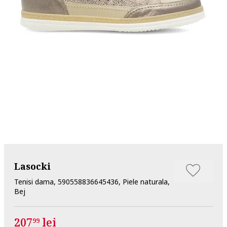
Lasocki
Tenisi dama, 590558836645436, Piele naturala,
Bej
207
lei
99