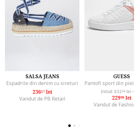
SALSA JEANS
GUESS
Espadrile din denim cu sireturi
236
lei
Initial: 632
lei
-6
57
44
229
lei
99
Vandut de PB Retail
Vandut de Fashion