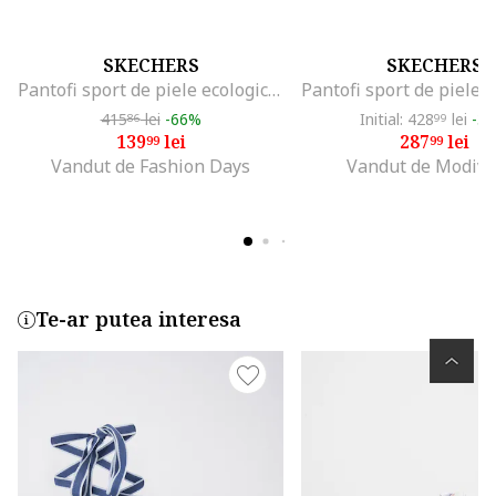
SKECHERS
SKECHERS
Pantofi sport de piele ecologica Court&Classics, Alb/Auriu
415
lei
-66%
Initial: 428
lei
-3
86
99
139
lei
287
lei
99
99
Vandut de Fashion Days
Vandut de Modivo
Te-ar putea interesa