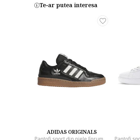
Te-ar putea interesa
ADIDAS ORIGINALS
Pantofi sport din piele Forum Low CL, Negru