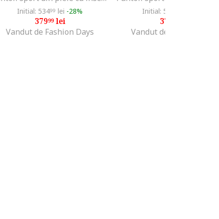
Initial: 534
lei
-28%
Initial: 560
lei
-32%
99
99
379
lei
379
lei
99
99
Vandut de Fashion Days
Vandut de Fashion Days