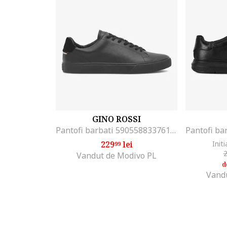
GINO ROSSI
Pantofi barbati 5905588337614, Piele naturala, Negru, Negru
229
lei
Initi
99
Vandut de Modivo PL
d
Vand