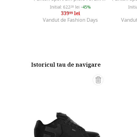
Initial: 622
lei
-45%
Initi
28
339
lei
99
Vandut de Fashion Days
Vandut
Istoricul tau de navigare