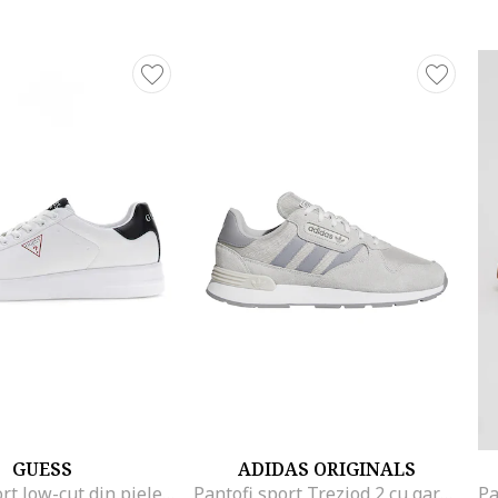
GUESS
ADIDAS ORIGINALS
Pantofi sport low-cut din piele ecologica, Alb optic
Pantofi sport Treziod 2 cu garnituri din piele intoarsa, Gri/Gri deschis