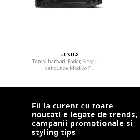
ETNIES
Tenisi barbati, Fader, Negru, Negru
Vandut de Modivo PL
Fii la curent cu toate
noutatile legate de trends,
campanii promotionale si
styling tips.