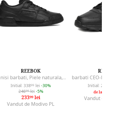
REEBOK
REEBOK
Tenisi barbati, Piele naturala, Negrudwqf, Negru
Initial: 338
lei
-30%
Initial: 215
lei
-10%
99
99
246
lei
-5%
194
lei
99
39
de la
233
lei
99
Vandut de Modivo PL
Vandut de Modivo PL