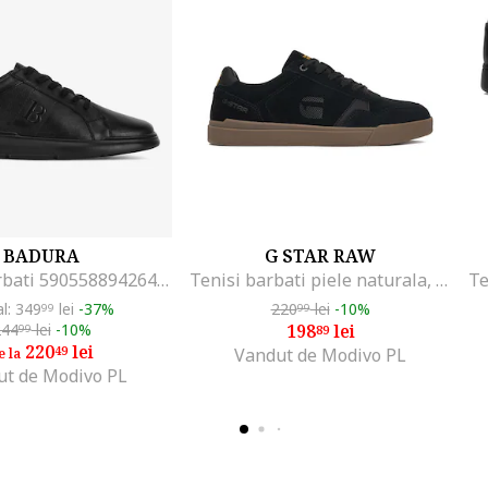
BADURA
G STAR RAW
Pantofi barbati 5905588942641, Piele naturala, Negru, Negru
Tenisi barbati piele naturala, Negru
al: 349
lei
-37%
220
lei
-10%
99
99
244
lei
-10%
198
lei
99
89
220
lei
49
Vandut de Modivo PL
e la
ut de Modivo PL