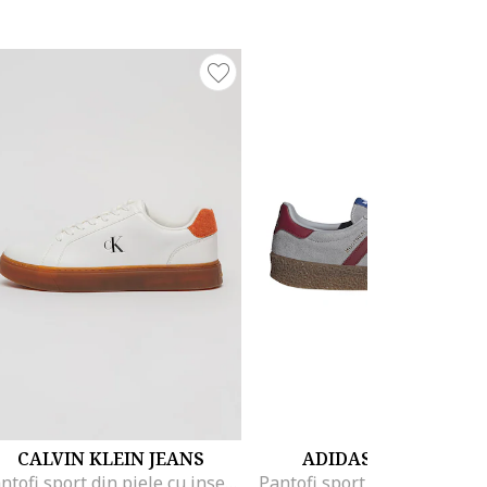
CALVIN KLEIN JEANS
ADIDAS ORIGINALS
Pantofi sport din piele cu insertii din piele intoarsa, Negru/Alb murdar