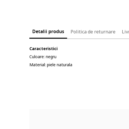
Detalii produs
Politica de returnare
Liv
Caracteristici
Culoare: negru
Material: piele naturala
Cod produs:
2404191-12_232903