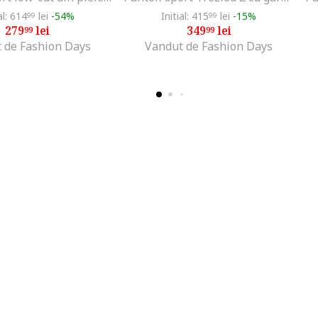
al: 614
lei
-54%
Initial: 415
lei
-15%
99
99
279
lei
349
lei
99
99
 de Fashion Days
Vandut de Fashion Days