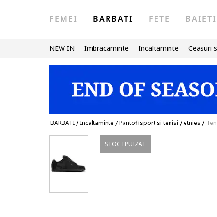
FEMEI
BARBATI
FETE
BAIETI
NEW IN
Imbracaminte
Incaltaminte
Ceasuri s
BARBATI
/
Incaltaminte
/
Pantofi sport si tenisi
/
etnies
/
Ten
STOC EPUIZAT