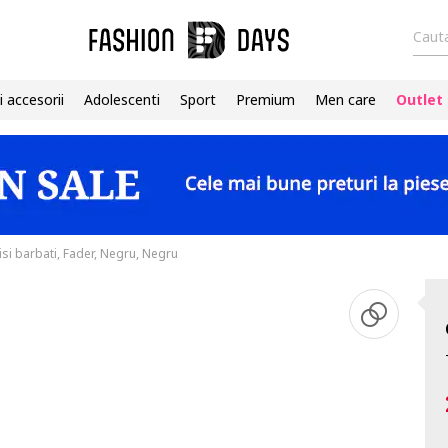
Cauta
i accesorii
Adolescenti
Sport
Premium
Men care
Outlet
isi barbati, Fader, Negru, Negru