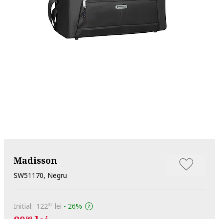
Madisson
SW51170, Negru
Initial:
122
lei
-
26%
02
99