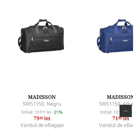
MADISSON
MADISSON
SW51150, Negru
SW51150, Albast
Initial: 101
lei
-21%
Initial: 101
lei
-2
68
68
79
lei
71
lei
99
99
Vandut de eBagaje
Vandut de eBaga