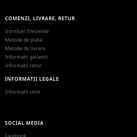
COMENZI, LIVRARE, RETUR
Intrebari frecvente
Metode de plata
Metode de livrare
Informatii garantii
Informatii retur
INFORMATII LEGALE
Mareste dimensiunea
Informatii utile
Micsoreaza dimensiu
Mareste spatierea tex
SOCIAL MEDIA
Micsoreaza spatierea
Facebook
Mareste inaltimea ra