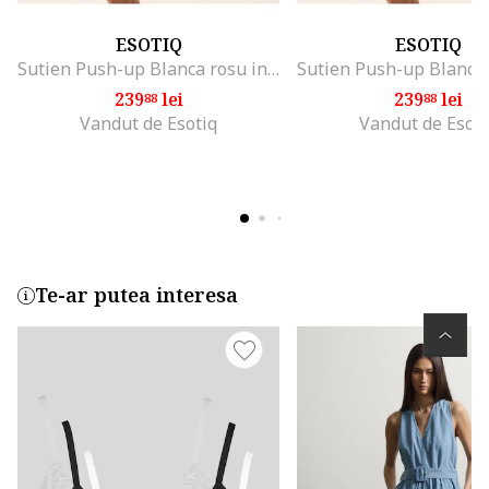
ESOTIQ
ESOTIQ
Sutien Push-up Blanca rosu intens, Rosu aprins
239
lei
239
lei
88
88
Vandut de Esotiq
Vandut de Esoti
Te-ar putea interesa