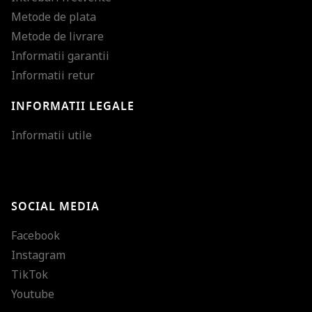
Metode de plata
Metode de livrare
Informatii garantii
Informatii retur
INFORMATII LEGALE
Mareste dimensiunea
Informatii utile
Micsoreaza dimensiu
Mareste spatierea tex
SOCIAL MEDIA
Micsoreaza spatierea
Facebook
Mareste inaltimea ra
Instagram
Micsoreaza inaltimea
TikTok
Inverseaza culorile
Youtube