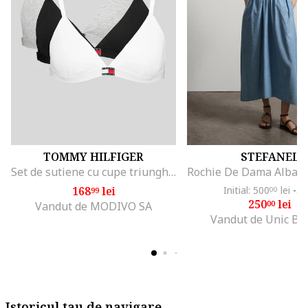
TOMMY HILFIGER
STEFANEL
Set de sutiene cu cupe triunghiulare si detaliu logo - 3 perechi, Alb/Negru/Gri melange
168
lei
Initial: 500
lei
-5
99
00
250
lei
00
Vandut de MODIVO SA
Vandut de Unic Br
Istoricul tau de navigare