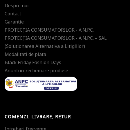
Despre noi
Contact
Garantie
PROTECŢIA CONSUMATORILOR - A.N.P.C.
PROTECŢIA CONSUMATORILOR - A.N.P.C. – SAL
(Solutionarea Alternativa a Litigiilor)
Modalitati de plata
Black Friday Fashion Days
Anunturi rechemare produse
COMENZI, LIVRARE, RETUR
Intrebari frecvente