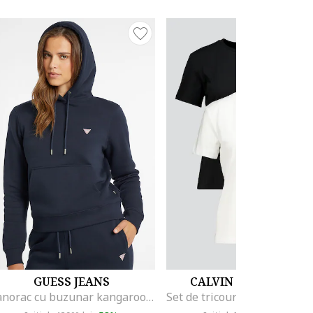
GUESS JEANS
CALVIN KLEIN JEANS
Hanorac cu buzunar kangaroo, Albastru ultramarin