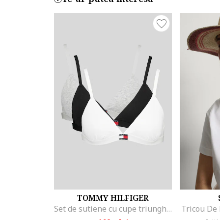
TOMMY HILFIGER
Set de sutiene cu cupe triunghiulare si detaliu logo - 3 perechi, Alb/Negru/Gri melange
Tricou De