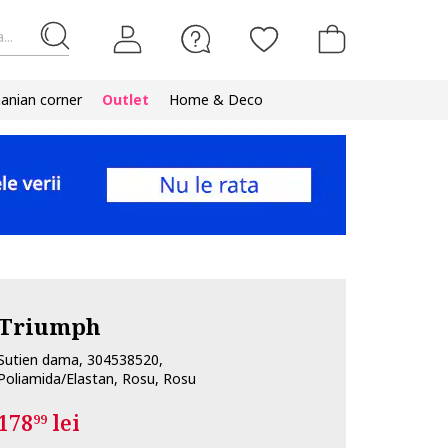
...
nian corner
Outlet
Home & Deco
Triumph
Sutien dama, 304538520,
Poliamida/Elastan, Rosu, Rosu
178
lei
99