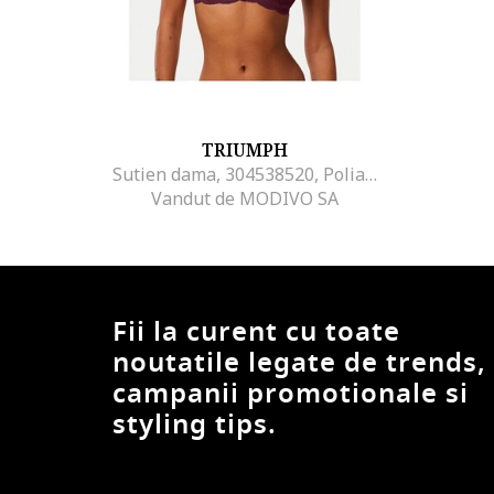
TRIUMPH
Sutien dama, 304538520, Poliamida/Elastan, Rosu, Rosu
Vandut de MODIVO SA
Fii la curent cu toate
noutatile legate de trends,
campanii promotionale si
styling tips.