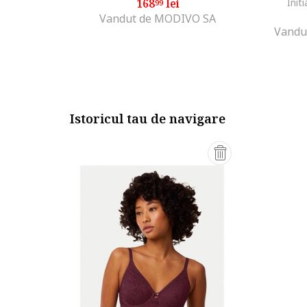
168
lei
Initi
99
Vandut de MODIVO SA
Vandu
Istoricul tau de navigare