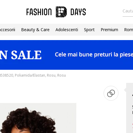
Cauta
accesorii
Beauty & Care
Adolescenti
Sport
Premium
Roma
538520, Poliamida/Elastan, Rosu, Rosu