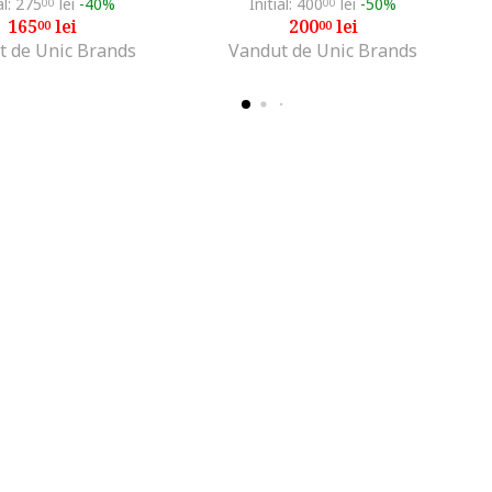
al: 275
lei
-40%
Initial: 400
lei
-50%
00
00
165
lei
200
lei
00
00
t de Unic Brands
Vandut de Unic Brands