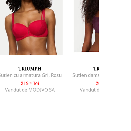
TRIUMPH
TRIUMPH
Sutien cu armatura Gri, Rosu
Sutien dama, cu sarma, vio
219
lei
201
lei
99
99
Vandut de MODIVO SA
Vandut de MODIVO SA