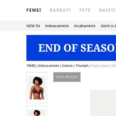
FEMEI
BARBATI
FETE
BAIETI
NEW IN
Imbracaminte
Incaltaminte
Genti si 
FEMEI
/
Imbracaminte
/
Sutiene
/
Triumph
/
Sutien dama, 304
STOC EPUIZAT