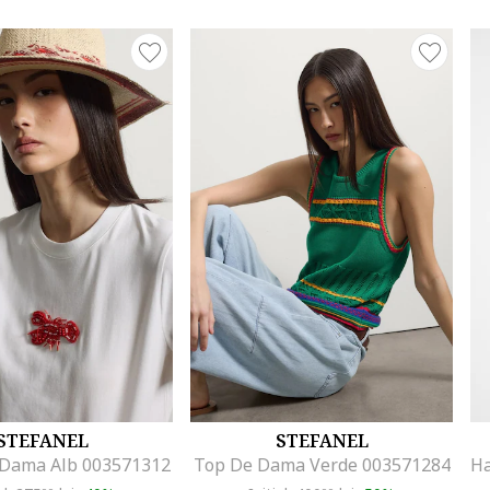
STEFANEL
STEFANEL
 Dama Alb 003571312
Top De Dama Verde 003571284