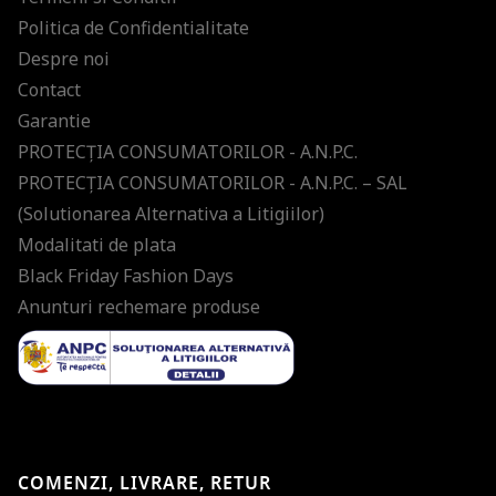
Politica de Confidentialitate
Despre noi
Contact
Garantie
PROTECŢIA CONSUMATORILOR - A.N.P.C.
PROTECŢIA CONSUMATORILOR - A.N.P.C. – SAL
(Solutionarea Alternativa a Litigiilor)
Modalitati de plata
Black Friday Fashion Days
Anunturi rechemare produse
COMENZI, LIVRARE, RETUR