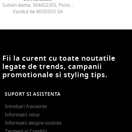
Sutien dama, 304422355, Poliester reciclat/Poliamida z recyklingu, Negru, Negru
Vandut de MODIVO SA
Fii la curent cu toate noutatile
legate de trends, campanii
promotionale si styling tips.
SUPORT SI ASISTENTA
Intrebari frecvente
Informatii retur
Informatii despre cookies
Termeni si Conditii