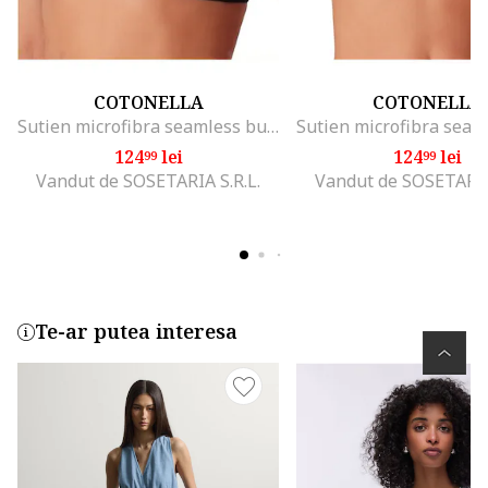
COTONELLA
COTONELLA
Sutien microfibra seamless buretat fara sarme ADC16, Negru
124
lei
124
lei
99
99
Vandut de SOSETARIA S.R.L.
Vandut de SOSETARIA 
Te-ar putea interesa