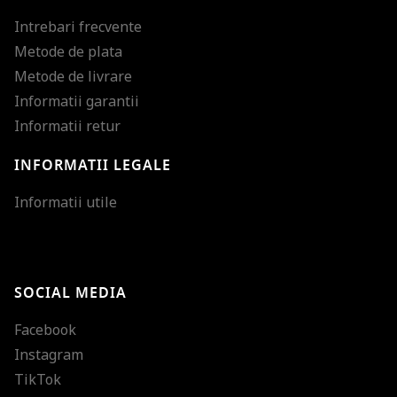
Intrebari frecvente
Metode de plata
Metode de livrare
Informatii garantii
Informatii retur
INFORMATII LEGALE
Mareste dimensiunea
Informatii utile
Micsoreaza dimensiu
Mareste spatierea tex
SOCIAL MEDIA
Micsoreaza spatierea
Facebook
Mareste inaltimea ra
Instagram
Micsoreaza inaltimea
TikTok