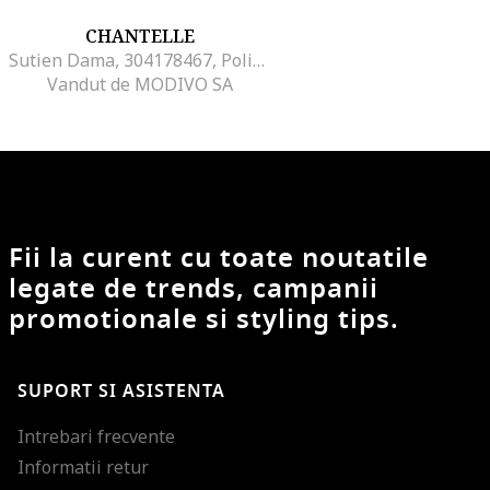
CHANTELLE
Sutien Dama, 304178467, Poliamida/Elastan, Bej, Bej
Vandut de MODIVO SA
Fii la curent cu toate noutatile
legate de trends, campanii
promotionale si styling tips.
SUPORT SI ASISTENTA
Intrebari frecvente
Informatii retur