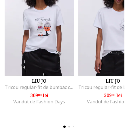
LIU JO
LIU JO
Tricou regular-fit de bumbac cu aplicatie din strasuri, Alb/Negru/Portocaliu mandarina
309
lei
309
lei
00
00
Vandut de Fashion Days
Vandut de Fashion