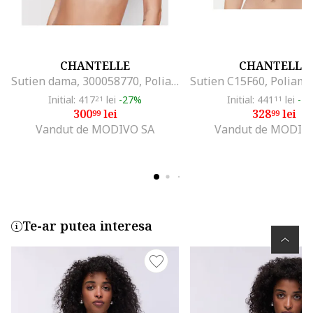
CHANTELLE
CHANTELLE
Sutien dama, 300058770, Poliamida/Elastan, Bej, Bej
Initial: 417
lei
-27%
Initial: 441
lei
-2
21
11
300
lei
328
lei
99
99
Vandut de MODIVO SA
Vandut de MODIV
Te-ar putea interesa