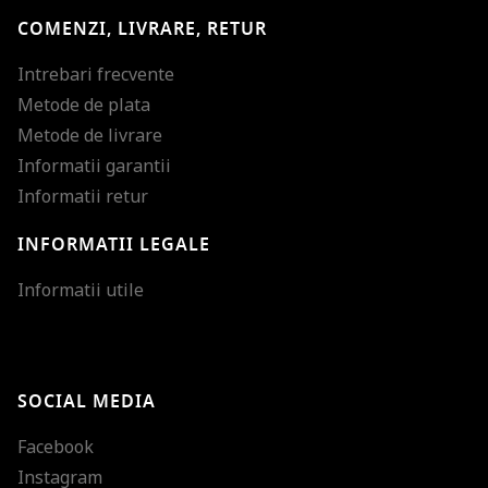
COMENZI, LIVRARE, RETUR
Intrebari frecvente
Metode de plata
Metode de livrare
Informatii garantii
Informatii retur
INFORMATII LEGALE
Mareste dimensiunea
Informatii utile
Micsoreaza dimensiu
Mareste spatierea tex
SOCIAL MEDIA
Micsoreaza spatierea
Facebook
Mareste inaltimea ra
Instagram