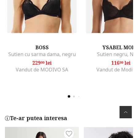
BOSS
YSABEL MOR
Sutien cu sarma dama, negru
Sutien negru, Ne
229
lei
116
lei
99
99
Vandut de MODIVO SA
Vandut de Modivo
Te-ar putea interesa