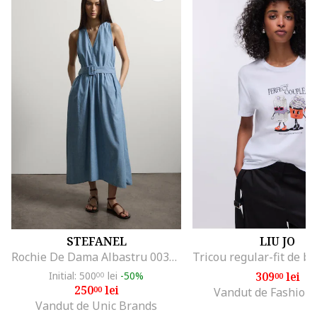
STEFANEL
LIU JO
Rochie De Dama Albastru 003570963
Initial: 500
lei
-50%
309
lei
00
00
250
lei
00
Vandut de Fashion
Vandut de Unic Brands