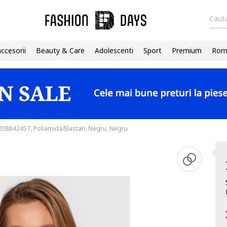
Cauta
accesorii
Beauty & Care
Adolescenti
Sport
Premium
Roma
208842457, Poliamida/Elastan, Negru, Negru