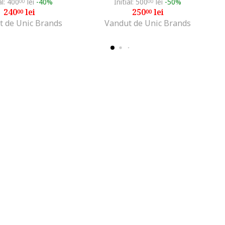
al: 400
lei
-40%
Initial: 500
lei
-50%
00
00
240
lei
250
lei
00
00
t de Unic Brands
Vandut de Unic Brands