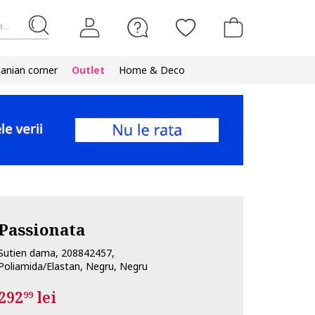
...
nian corner
Outlet
Home & Deco
Passionata
Sutien dama, 208842457,
Poliamida/Elastan, Negru, Negru
292
lei
99