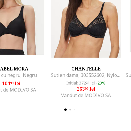
SABEL MORA
CHANTELLE
 cu negru, Negru
Sutien dama, 303552602, Nylon/Elastan, Negru, Negru
104
lei
Initial: 372
lei
-29%
99
21
263
lei
99
t de MODIVO SA
Vandut de MODIVO SA