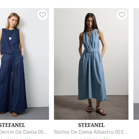
STEFANEL
STEFANEL
Pantaloni Denim De Dama 003570227
Rochie De Dama Albastru 003570963