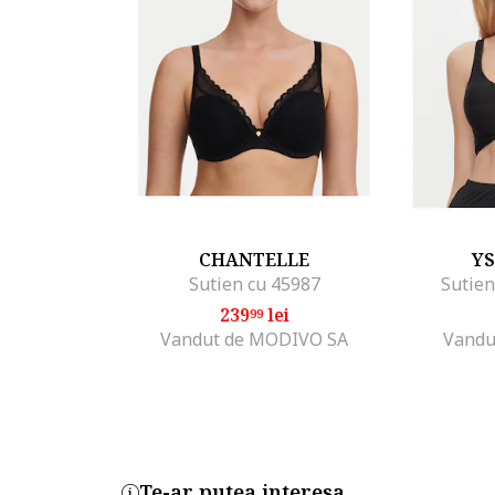
CHANTELLE
Y
Sutien cu 45987
Sutien
239
lei
99
Vandut de MODIVO SA
Vandu
Te-ar putea interesa