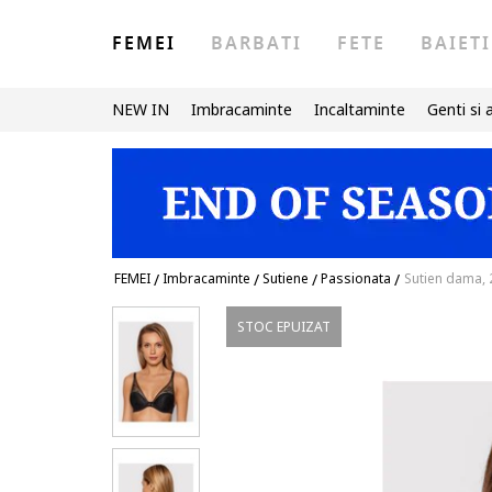
FEMEI
BARBATI
FETE
BAIETI
NEW IN
Imbracaminte
Incaltaminte
Genti si 
FEMEI
/
Imbracaminte
/
Sutiene
/
Passionata
/
Sutien dama, 
STOC EPUIZAT