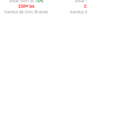
Initial: 500
lei
-50%
Initial: 500
lei
-50%
00
00
250
lei
250
lei
00
00
Vandut de Unic Brands
Vandut de Unic Brands