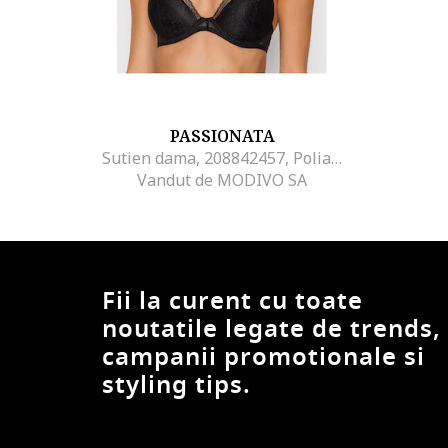
PASSIONATA
Sutien dama, 208842457, Poliamida/Elastan, Negru, Negru
Vandut de MODIVO SA
Fii la curent cu toate
noutatile legate de trends,
campanii promotionale si
styling tips.