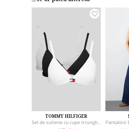
TOMMY HILFIGER
Set de sutiene cu cupe triunghiulare si detaliu logo - 3 perechi, Alb/Negru/Gri melange