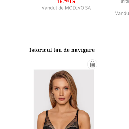
167
lei
Initi
99
Vandut de MODIVO SA
Vandu
Istoricul tau de navigare