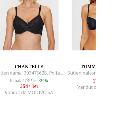
CHANTELLE
TOMMY HILFIGER
Sutien dama, 303475628, Poliamida, Negru, Negru
Initial: 473
lei
-24%
173
lei
21
99
354
lei
99
Vandut de MODIVO SA
Vandut de MODIVO SA