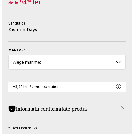
94
lei
94
de la
Vandut de
Fashion Days
MARIME:
Alege marime:
+3,99 lei
Servicii operationale
Informatii conformitate produs
Pretul include TVA.