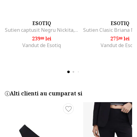
ESOTIQ
ESOTIQ
Sutien captusit Negru Nickita, Negru
239
lei
275
lei
88
88
Vandut de Esotiq
Vandut de Esoti
Alti clienti au cumparat si