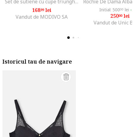
Set de sutiene cu cupe triunghiulare si detaliu logo - 3 perechi, Alb/Negru/Gri melange
168
lei
Initial: 500
lei
-5
99
00
250
lei
00
Vandut de MODIVO SA
Vandut de Unic Br
Istoricul tau de navigare