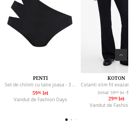
PENTI
KOTON
Set de chiloti cu talie joasa - 3 perechi, Negru
59
lei
Initial: 59
lei
-50
95
99
29
lei
99
Vandut de Fashion Days
Vandut de Fashion