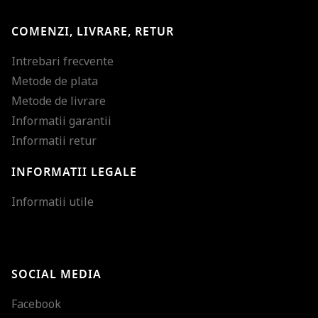
COMENZI, LIVRARE, RETUR
Intrebari frecvente
Metode de plata
Metode de livrare
Informatii garantii
Informatii retur
INFORMATII LEGALE
Mareste dimensiunea
Informatii utile
Micsoreaza dimensiu
Mareste spatierea tex
SOCIAL MEDIA
Micsoreaza spatierea
Facebook
Mareste inaltimea ra