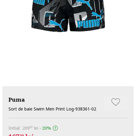
Puma
Sort de baie Swim Men Print Log-938361-02
Initial:
209
lei
-
20%
00
20