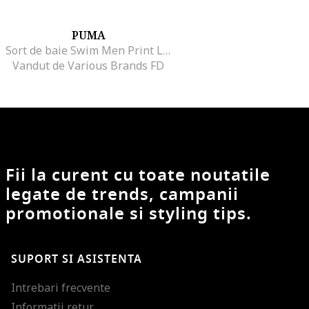
PUMA
Sort de baie Swim Men Print Log-938361-02
Vandut de Various Brands FD
Fii la curent cu toate noutatile
legate de trends, campanii
promotionale si styling tips.
SUPORT SI ASISTENTA
Intrebari frecvente
Informatii retur