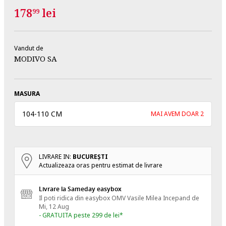
178
lei
99
Vandut de
MODIVO SA
MASURA
104
-
110 CM
MAI AVEM DOAR 2
LIVRARE IN:
BUCUREŞTI
Actualizeaza oras pentru estimat de livrare
Livrare la Sameday easybox
Il poti ridica din easybox OMV Vasile Milea
Incepand de
Mi, 12 Aug
- GRATUITA peste 299 de lei*