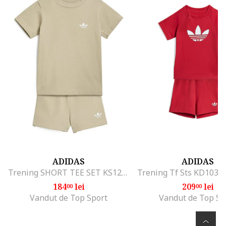
ADIDAS
ADIDAS
Trening SHORT TEE SET KS1256
184
lei
209
lei
00
00
Vandut de Top Sport
Vandut de Top Sp