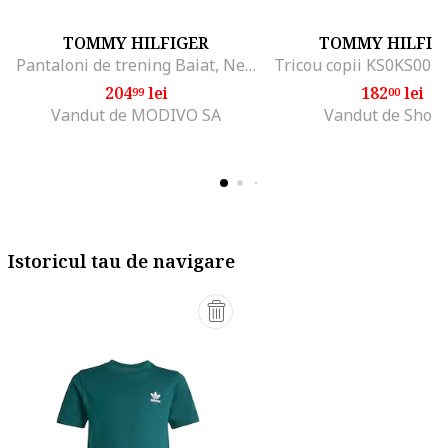
TOMMY HILFIGER
TOMMY HILFIG
Pantaloni de trening Baiat, Negru, 100% bumbac, 4Y
Tricou copii KS0KS0039
204
lei
182
lei
99
00
Vandut de MODIVO SA
Vandut de Shop
Istoricul tau de navigare