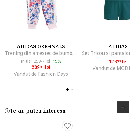
ADIDAS ORIGINALS
ADIDAS
Trening din amestec de bumbac cu model floral, Albastru royal/Roz
Initial: 259
lei
-19%
178
lei
99
99
209
lei
99
Vandut de MODIV
Vandut de Fashion Days
Te-ar putea interesa