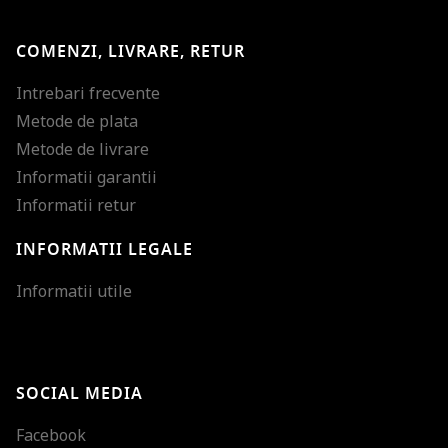
COMENZI, LIVRARE, RETUR
Intrebari frecvente
Metode de plata
Metode de livrare
Informatii garantii
Informatii retur
INFORMATII LEGALE
Mareste dimensiunea
Informatii utile
Micsoreaza dimensiu
Mareste spatierea tex
SOCIAL MEDIA
Micsoreaza spatierea
Facebook
Mareste inaltimea ra