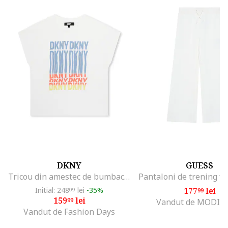
DKNY
GUESS
Tricou din amestec de bumbac cu imprimeu logo, Alb
Initial: 248
lei
-35%
177
lei
09
99
159
lei
99
Vandut de MODIV
Vandut de Fashion Days