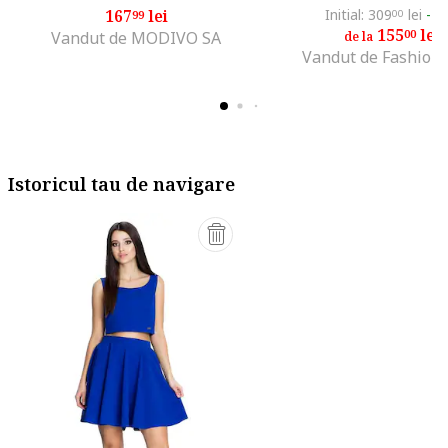
167
lei
Initial: 309
lei
-4
99
00
155
lei
00
Vandut de MODIVO SA
de la
Vandut de Fashion
Istoricul tau de navigare