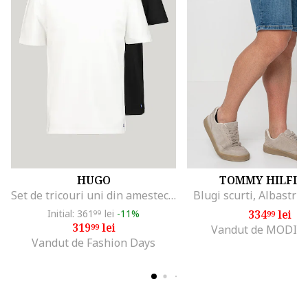
HUGO
TOMMY HILFIG
Set de tricouri uni din amestec de bumbac - 2 piese, Negru/Alb optic
Blugi scurti, Albastru
Initial: 361
lei
-11%
334
lei
99
99
319
lei
99
Vandut de MODIV
Vandut de Fashion Days