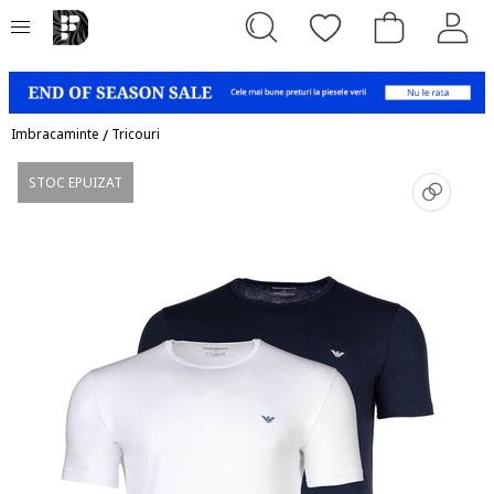
Imbracaminte
/
Tricouri
STOC EPUIZAT