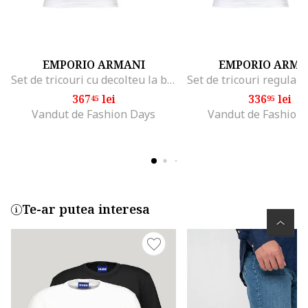
EMPORIO ARMANI
EMPORIO ARMA
Set de tricouri cu decolteu la baza gatului - 2 piese, Alb/Albastru
367
lei
336
lei
45
95
Vandut de Fashion Days
Vandut de Fashion
Te-ar putea interesa