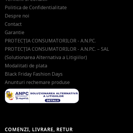
Politica de Confidentialitate
Despre noi
Contact
Garantie
PROTECŢIA CONSUMATORILOR - A.N.P.C.
PROTECŢIA CONSUMATORILOR - A.N.P.C. – SAL
(Solutionarea Alternativa a Litigiilor)
Modalitati de plata
Black Friday Fashion Days
Anunturi rechemare produse
COMENZI, LIVRARE, RETUR