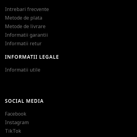
Intrebari frecvente
Metode de plata
Metode de livrare
Informatii garantii
Informatii retur
INFORMATII LEGALE
Mareste dimensiunea
Informatii utile
Micsoreaza dimensiu
Mareste spatierea tex
SOCIAL MEDIA
Micsoreaza spatierea
Facebook
Mareste inaltimea ra
Instagram
Micsoreaza inaltimea
TikTok