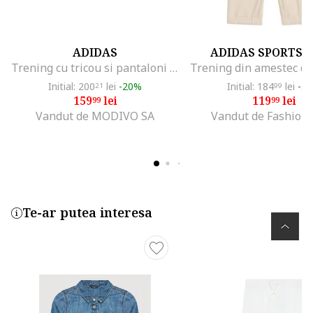
ADIDAS
ADIDAS SPORTS
Trening cu tricou si pantaloni scurti
Initial: 200
lei
-20%
Initial: 184
lei
-3
21
99
159
lei
119
lei
99
99
Vandut de MODIVO SA
Vandut de Fashion
Te-ar putea interesa