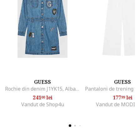
GUESS
GUESS
Rochie din denim J1YK15, Albastru
241
lei
177
lei
00
99
Vandut de Shop4u
Vandut de MODIV