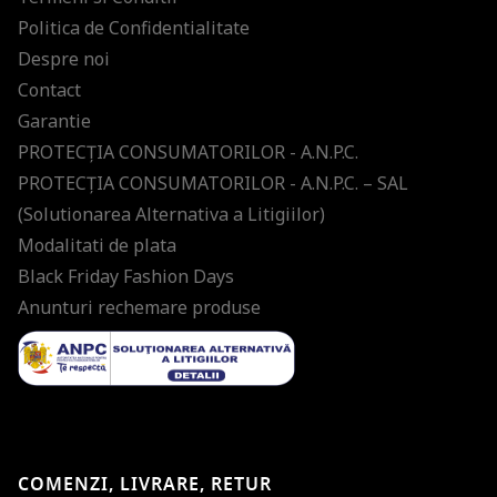
Politica de Confidentialitate
Despre noi
Contact
Garantie
PROTECŢIA CONSUMATORILOR - A.N.P.C.
PROTECŢIA CONSUMATORILOR - A.N.P.C. – SAL
(Solutionarea Alternativa a Litigiilor)
Modalitati de plata
Black Friday Fashion Days
Anunturi rechemare produse
COMENZI, LIVRARE, RETUR