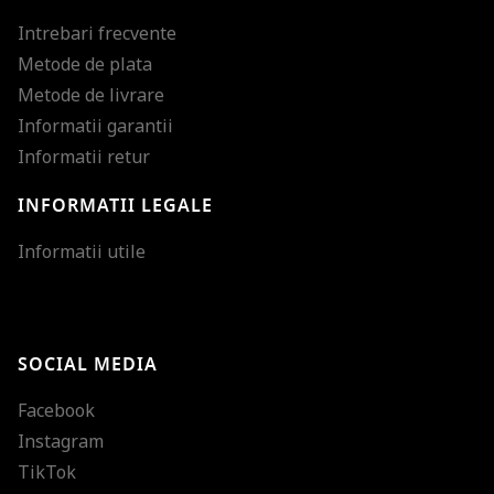
Intrebari frecvente
Metode de plata
Metode de livrare
Informatii garantii
Informatii retur
INFORMATII LEGALE
Mareste dimensiunea
Informatii utile
Micsoreaza dimensiu
Mareste spatierea tex
SOCIAL MEDIA
Micsoreaza spatierea
Facebook
Mareste inaltimea ra
Instagram
Micsoreaza inaltimea
TikTok