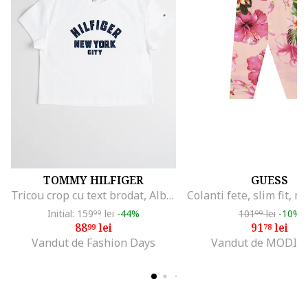
TOMMY HILFIGER
GUESS
Tricou crop cu text brodat, Albastru ultramarin/Alb optic
Initial: 159
lei
-44%
101
lei
-10%
99
99
88
lei
91
lei
99
78
Vandut de Fashion Days
Vandut de MODIV