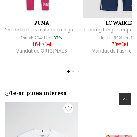
PUMA
LC WAIKIKI
Set de tricou si colanti cu logo - 2 piese, Roz
Initial: 294
lei
-37%
Initial: 89
lei
-11
41
99
184
lei
79
lei
99
99
Vandut de ORIGINALS
Vandut de Fashion
Te-ar putea interesa