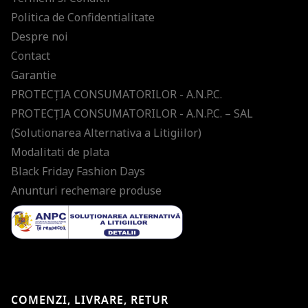
Politica de Confidentialitate
Despre noi
Contact
Garantie
PROTECŢIA CONSUMATORILOR - A.N.P.C.
PROTECŢIA CONSUMATORILOR - A.N.P.C. – SAL
(Solutionarea Alternativa a Litigiilor)
Modalitati de plata
Black Friday Fashion Days
Anunturi rechemare produse
COMENZI, LIVRARE, RETUR