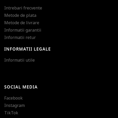
Intrebari frecvente
Metode de plata
Metode de livrare
Informatii garantii
Informatii retur
INFORMATII LEGALE
Mareste dimensiunea
Informatii utile
Micsoreaza dimensiu
Mareste spatierea tex
SOCIAL MEDIA
Micsoreaza spatierea
Facebook
Mareste inaltimea ra
Instagram
Micsoreaza inaltimea
TikTok