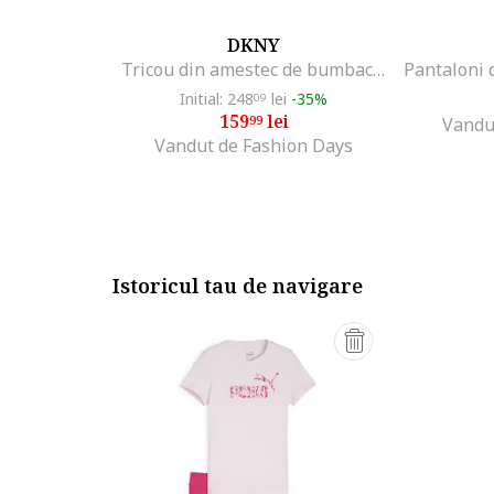
DKNY
Tricou din amestec de bumbac cu imprimeu logo, Alb
Initial: 248
lei
-35%
09
159
lei
99
Vandu
Vandut de Fashion Days
Istoricul tau de navigare