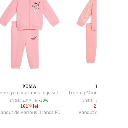
PUMA
PUMA
Trening cu imprimeu logo si fermoar, Roz pastel
Initial: 231
lei
-30%
Initial: 294
lei
-25%
00
40
161
lei
217
lei
70
99
Vandut de Various Brands FD
Vandut de ORIGINALS