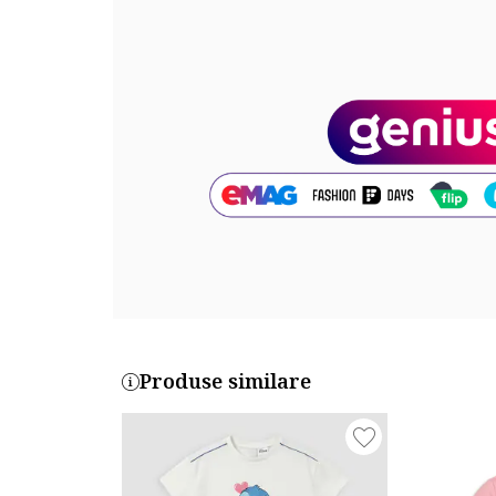
Lungime pantaloni: lungi
Sistem inchidere: fara inchidere
Detalii: talie elastica
Compozitie
Exterior: 100% bumbac
Cod produs:
680321-67_219813
Produse similare