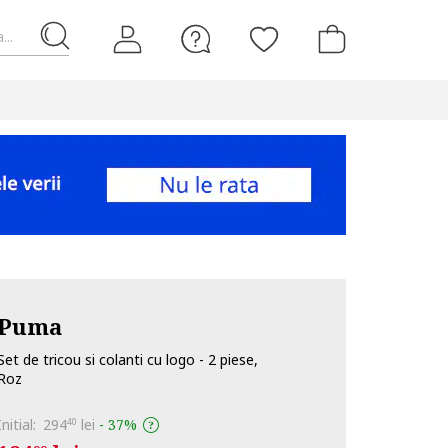
...
Puma
Set de tricou si colanti cu logo - 2 piese,
Roz
Initial:
294
lei
-
37%
40