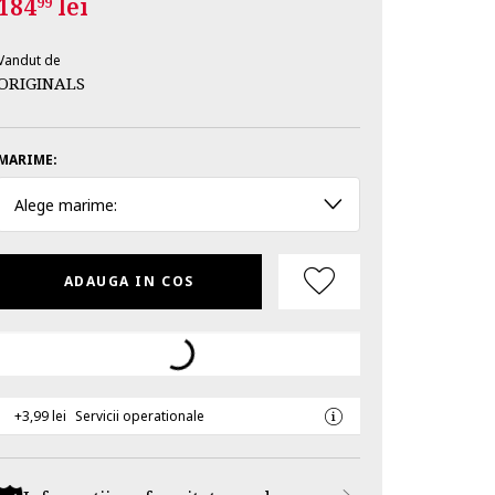
184
lei
99
Vandut de
ORIGINALS
MARIME:
Alege marime:
ADAUGA IN COS
+3,99 lei
Servicii operationale