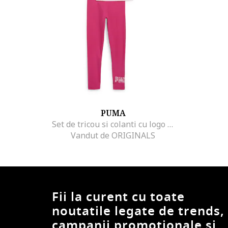
PUMA
Set de tricou si colanti cu logo - 2 piese, Roz
Vandut de ORIGINALS
Fii la curent cu toate
noutatile legate de trends,
campanii promotionale si