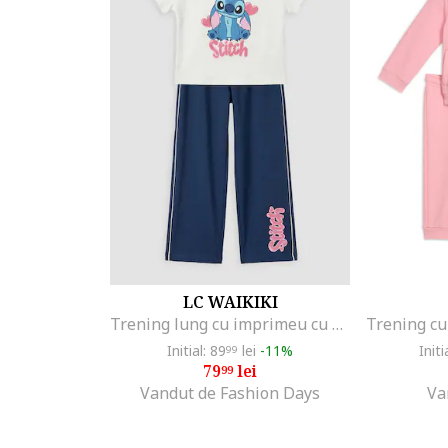
LC WAIKIKI
Trening lung cu imprimeu cu Stitch, Roz deschis/Albastru royal/Alb optic/Bleumarin
Initial: 89
lei
-11%
Initi
99
79
lei
99
Vandut de Fashion Days
Va