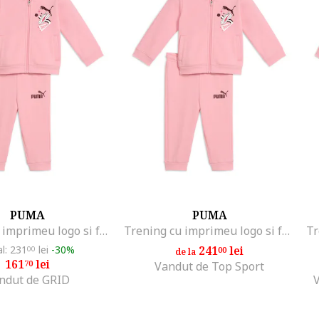
PUMA
PUMA
Trening cu imprimeu logo si fermoar, Roz pastel
Trening cu imprimeu logo si fermoar, Roz pastel
al: 231
lei
-30%
241
lei
00
00
de la
161
lei
70
Vandut de Top Sport
ndut de GRID