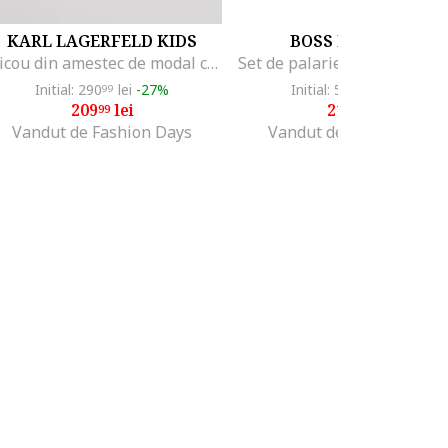
KARL LAGERFELD KIDS
BOSS KIDSWEAR
Tricou din amestec de modal cu aplicatii si logo, Alb
Initial: 290
lei
-27%
Initial: 500
lei
-56%
99
26
209
lei
219
lei
99
99
Vandut de Fashion Days
Vandut de Fashion Days