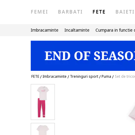
FEMEI
BARBATI
FETE
BAIETI
Imbracaminte
Incaltaminte
Cumpara in functie 
FETE
/
Imbracaminte
/
Treninguri sport
/
Puma
/
Set de trico