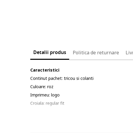
Detalii produs
Politica de returnare
Liv
Caracteristici
Continut pachet: tricou si colanti
Culoare: roz
Imprimeu: logo
Croiala: regular fit
Material: bumbac
Guler: la baza gatului
Lungime maneca: maneca scurta