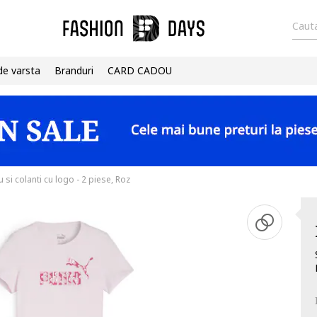
Cauta
de varsta
Branduri
CARD CADOU
u si colanti cu logo - 2 piese, Roz