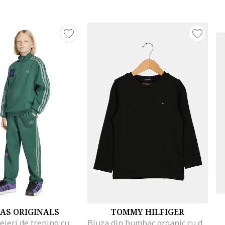
AS ORIGINALS
TOMMY HILFIGER
Pantaloni lejeri de trening cu cordon Minecraft, Verde
Bluza din bumbac organic cu detaliu logo, Negru