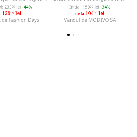
al: 233
lei
-44%
Initial: 159
lei
-34%
99
99
129
lei
104
lei
99
99
de la
 de Fashion Days
Vandut de MODIVO SA