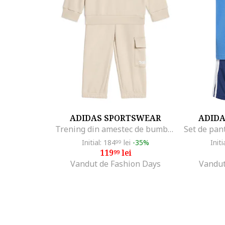
ADIDAS SPORTSWEAR
ADID
Trening din amestec de bumbac cu buzunar cargo, Alb/Crem
Initial: 184
lei
-35%
Initi
99
119
lei
99
Vandut de Fashion Days
Vandut