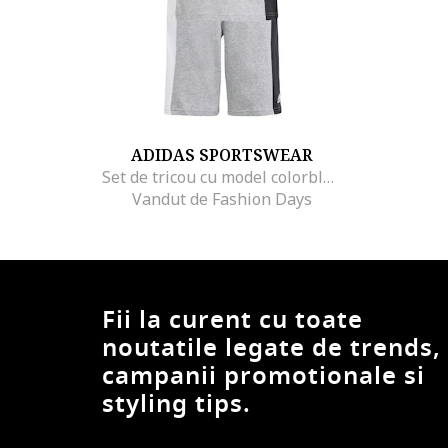
ADIDAS SPORTSWEAR
Set de tricou cu model colorblock si bermude
Vandut de Fashion Days
Fii la curent cu toate
noutatile legate de trends,
campanii promotionale si
styling tips.