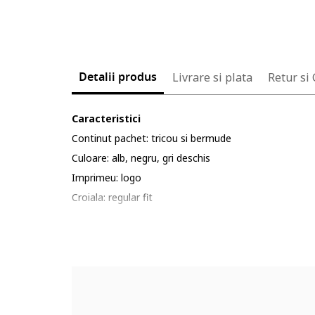
Detalii produs
Livrare si plata
Retur si
Caracteristici
Continut pachet: tricou si bermude
Culoare: alb, negru, gri deschis
Imprimeu: logo
Croiala: regular fit
Material: bumbac
Lungime maneca: maneca scurta
Lungime pantaloni: scurti
Sistem inchidere: fara inchidere
Detalii: talie elastica, design colorblock