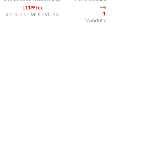
111
lei
140
lei
-7%
99
99
130
lei
99
Vandut de MODIVO SA
Vandut de MODIVO SA