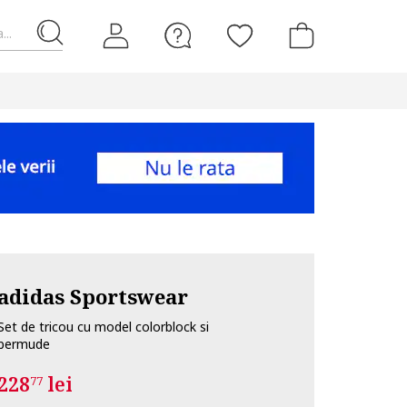
...
adidas Sportswear
Set de tricou cu model colorblock si
bermude
228
lei
77