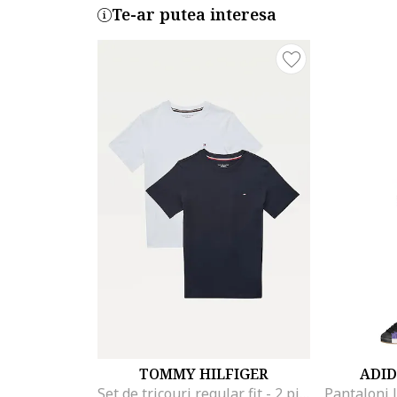
Te-ar putea interesa
TOMMY HILFIGER
ADID
Set de tricouri regular fit - 2 piese, Alb/Albastru inchis