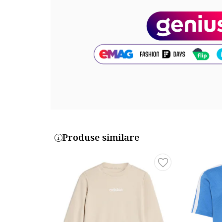
Compozitie
Exterior: 100% bumbac
Cod produs:
IQ4134
Produse similare