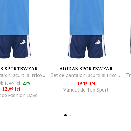
AS SPORTSWEAR
ADIDAS SPORTSWEAR
Set de pantaloni scurti si tricou cu logo, Alb/Albastru deschis/Bleumarin
Set de pantaloni scurti si tricou cu logo, Alb/Albastru deschis/Bleumarin
al: 184
lei
-29%
184
lei
99
00
129
lei
99
Vandut de Top Sport
 de Fashion Days