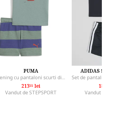
PUMA
ADIDAS SPORTSWEA
Trening cu pantaloni scurti din bumbac, Verde pal/Albastru royal/Rosu vermillion
213
lei
184
lei
55
00
Vandut de STEPSPORT
Vandut de Top Sport