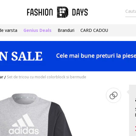
Cauta
de varsta
Genius Deals
Branduri
CARD CADOU
ar
/
Set de tricou cu model colorblock si bermude