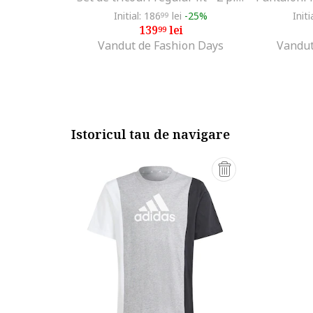
Initial: 186
lei
-25%
Initi
99
139
lei
99
Vandut de Fashion Days
Vandut
Istoricul tau de navigare