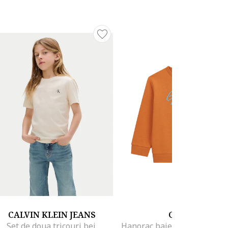
CALVIN KLEIN JEANS
GUESS
Set de doua tricouri bej,