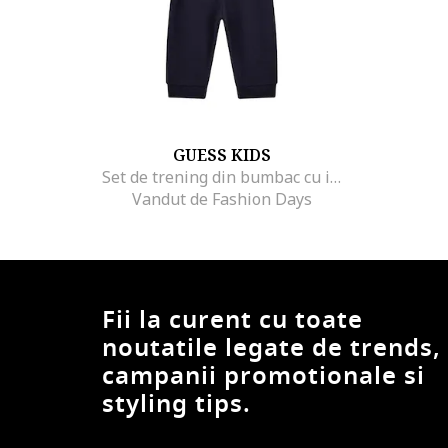
GUESS KIDS
Set de trening din bumbac cu imprimeu logo - 3 Piese
Vandut de Fashion Days
Fii la curent cu toate
noutatile legate de trends,
campanii promotionale si
styling tips.