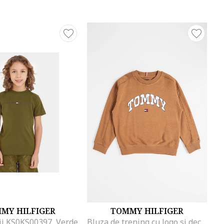
MY HILFIGER
TOMMY HILFIGER
ii KS0KS00397, Verde
Bluza de trening cu logo si decolteu la baza gatului, Alb/Maro