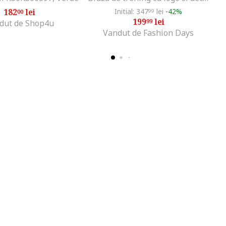
182
lei
Initial: 347
lei
-42%
00
99
199
lei
99
dut de Shop4u
Vandut de Fashion Days