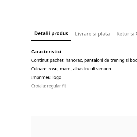
Detalii produs
Livrare si plata
Retur si
Caracteristici
Continut pachet: hanorac, pantaloni de trening si bo
Culoare: rosu, maro, albastru ultramarin
Imprimeu: logo
Croiala: regular fit
Material: bumbac
Lungime maneca: maneca lunga
Lungime pantaloni: lungi
Sistem inchidere: fermoar, capse
Compozitie