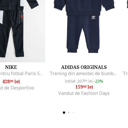
NIKE
ADIDAS ORIGINALS
Trening pentru fotbal Paris Saint-Germain, Negru/Gri deschis
Trening din amestec de bumbac cu logo, Albastru ultramarin
428
lei
Initial: 207
lei
-23%
99
99
159
lei
99
t de Desportivo
Vandut de Fashion Days