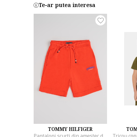
Te-ar putea interesa
TOMMY HILFIGER
TOM
Pantaloni scurti din amestec de bumbac cu snur, Rosu
Tricou cop