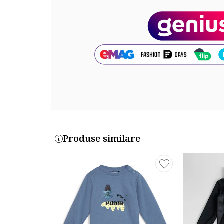
Exterior: 100% bumbac
Cod produs:
H5YW12-KA6W4-G7V2
Produse similare