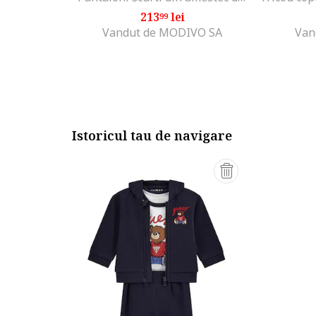
213
lei
99
Vandut de MODIVO SA
Van
Istoricul tau de navigare