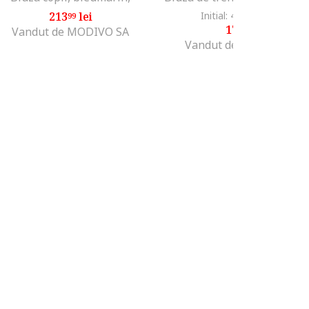
213
lei
Initial: 451
lei
-60%
99
45
179
lei
99
Vandut de MODIVO SA
Vandut de Fashion Days