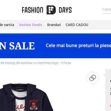
Cauta
de varsta
Genius Deals
Branduri
CARD CADOU
 de trening din bumbac cu imprimeu logo - 3 Piese