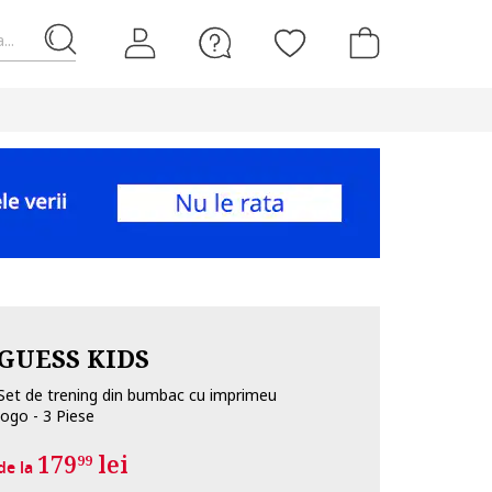
...
GUESS KIDS
Set de trening din bumbac cu imprimeu
logo - 3 Piese
179
lei
99
de la