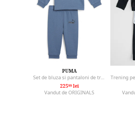
PUMA
Set de bluza si pantaloni de trening cu imprimeu logo Minicat, Negru/Albastru prafuit/Bej deschis
225
lei
99
Vandut de ORIGINALS
Vandu