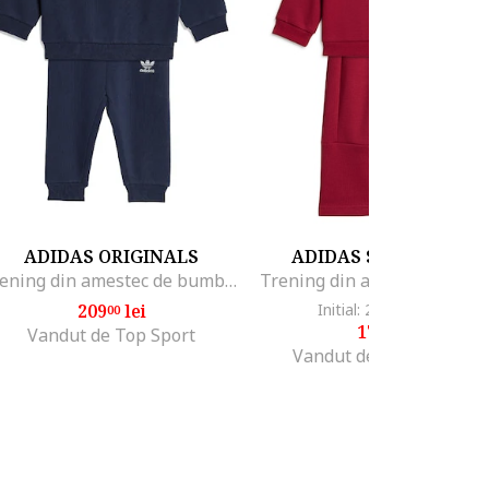
ADIDAS ORIGINALS
ADIDAS SPORTSWEA
Trening din amestec de bumbac cu logo, Albastru ultramarin
209
lei
Initial: 285
lei
-37%
00
99
179
lei
99
Vandut de Top Sport
Vandut de Fashion Days