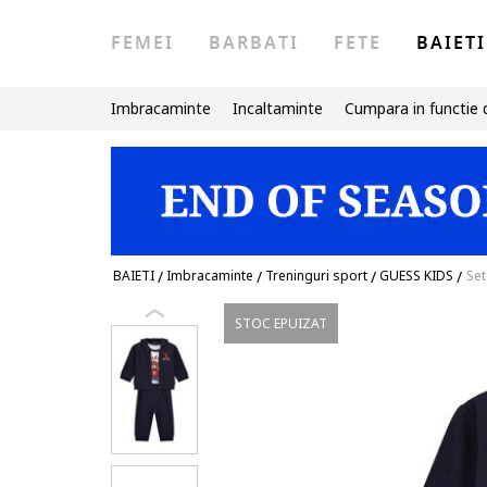
FEMEI
BARBATI
FETE
BAIETI
Imbracaminte
Incaltaminte
Cumpara in functie 
BAIETI
/
Imbracaminte
/
Treninguri sport
/
GUESS KIDS
/
Set
STOC EPUIZAT