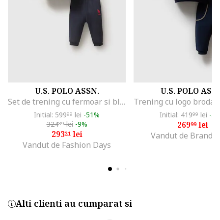
U.S. POLO ASSN.
U.S. POLO ASS
Set de trening cu fermoar si bluza - 3 piese, Rosu/Alb murdar/Bleumarin
Initial: 599
lei
-51%
Initial: 419
lei
-3
99
99
324
lei
-9%
269
lei
89
99
293
lei
21
Vandut de Brands
Vandut de Fashion Days
Alti clienti au cumparat si