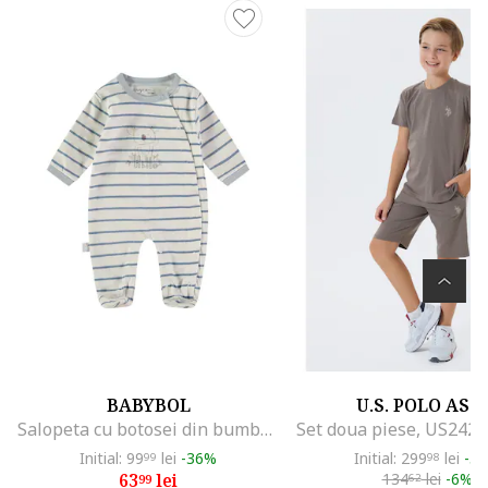
BABYBOL
U.S. POLO ASS
Salopeta cu botosei din bumbac si dungi, Albastru prafuit/Gri marmorat
Initial: 99
lei
-36%
Initial: 299
lei
-5
99
98
63
lei
134
lei
-6%
99
62