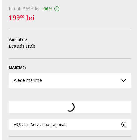
Initial:
599
lei
-
66%
98
199
lei
99
Vandut de
Brands Hub
MARIME:
Alege marime:
+3,99 lei
Servicii operationale