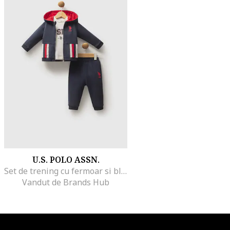
U.S. POLO ASSN.
Set de trening cu fermoar si bluza - 3 piese, Rosu/Alb murdar/Bleumarin
Vandut de Brands Hub