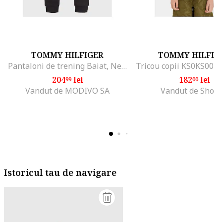
TOMMY HILFIGER
TOMMY HILFIG
Pantaloni de trening Baiat, Negru, 100% bumbac, 4Y
Tricou copii KS0KS0039
204
lei
182
lei
99
00
Vandut de MODIVO SA
Vandut de Shop
Istoricul tau de navigare