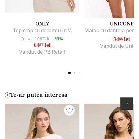
ONLY
UNICONF
Top crop cu decolteu in V,
Initial: 106
lei
-39%
34
lei
72
88
64
lei
57
Vandut de Unico
Vandut de PB Retail
Te-ar putea interesa