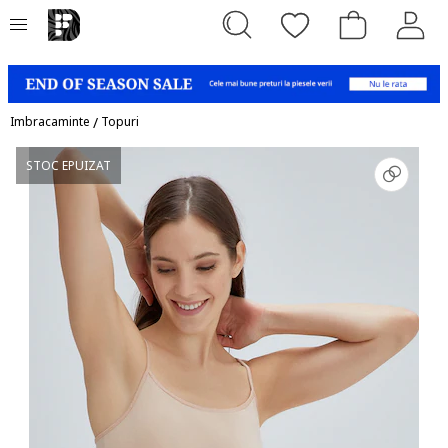
Imbracaminte
/
Topuri
STOC EPUIZAT