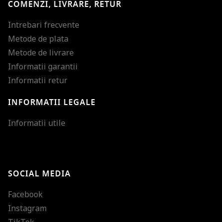
COMENZI, LIVRARE, RETUR
Intrebari frecvente
Metode de plata
Metode de livrare
Informatii garantii
Informatii retur
INFORMATII LEGALE
Mareste dimensiunea
Informatii utile
Micsoreaza dimensiu
Mareste spatierea tex
SOCIAL MEDIA
Micsoreaza spatierea
Facebook
Mareste inaltimea ra
Instagram
Micsoreaza inaltimea