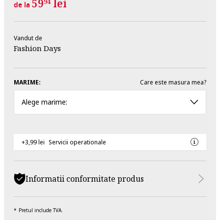
59
lei
94
de la
Vandut de
Fashion Days
MARIME:
Care este masura mea?
Alege marime:
+3,99 lei
Servicii operationale
Informatii conformitate produs
Pretul include TVA.