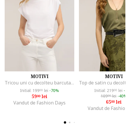
MOTIVI
MOTIVI
Tricou uni cu decolteu barcuta, Alb optic
Initial: 199
lei
-70%
Initial: 219
lei
-7
00
00
59
lei
109
lei
-40%
00
00
65
lei
00
Vandut de Fashion Days
Vandut de Fashion