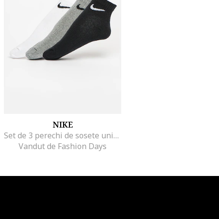
NIKE
Set de 3 perechi de sosete unisex din material usor, cu tehnologie Dri-Fit Everyday, Alb/Negru/Gri inchis
Vandut de Fashion Days