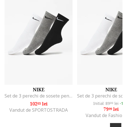
NIKE
NIKE
Set de 3 perechi de sosete pentru antrenament Everyday, Multicolor
102
lei
Initial: 89
lei
-11
03
99
79
lei
99
Vandut de SPORTOSTRADA
Vandut de Fashion