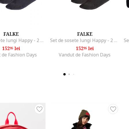
FALKE
FALKE
Set de sosete lungi Happy - 2 perechi, Albastru inchis
Set de sosete lungi Happy - 2 perechi, Negru
152
lei
152
lei
95
95
 de Fashion Days
Vandut de Fashion Days