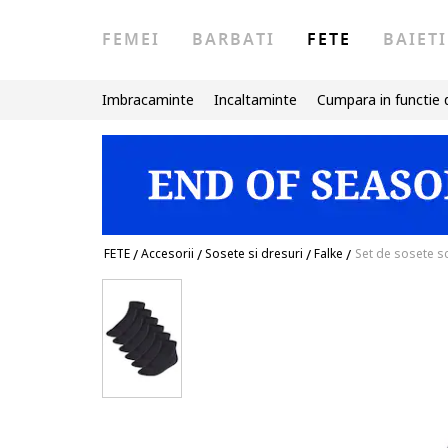
FEMEI
BARBATI
FETE
BAIETI
Imbracaminte
Incaltaminte
Cumpara in functie 
FETE
/
Accesorii
/
Sosete si dresuri
/
Falke
/
Set de sosete s