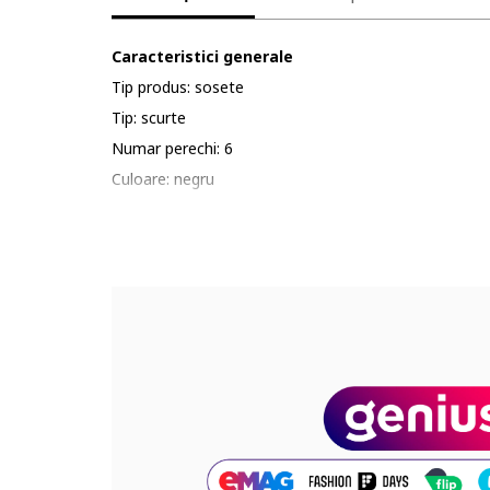
Caracteristici generale
Tip produs: sosete
Tip: scurte
Numar perechi: 6
Culoare: negru
Material: bumbac, elastan, poliamida
Imprimeu: uni
Compozitie
Exterior: bumbac, poliamida, elastan
Cod produs:
209531-BLACK-8043