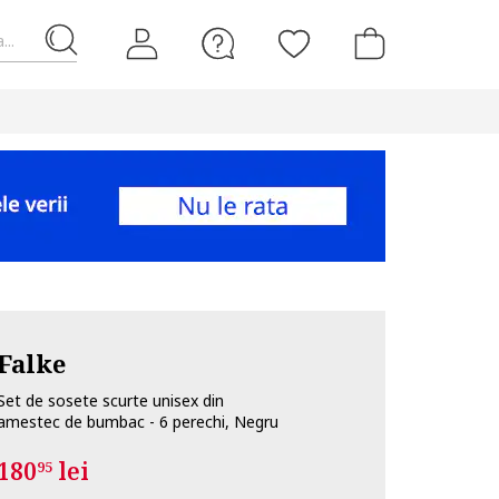
...
Falke
Set de sosete scurte unisex din
amestec de bumbac - 6 perechi, Negru
180
lei
95