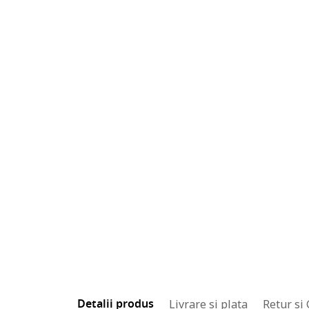
Detalii produs
Livrare si plata
Retur si