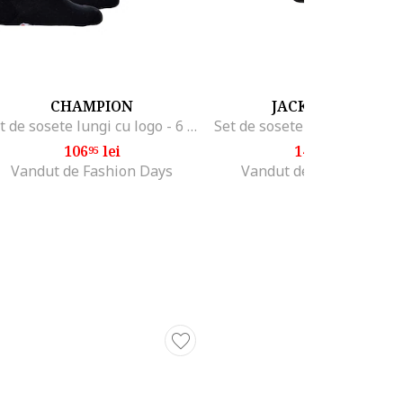
CHAMPION
JACK & JONES
Set de sosete lungi cu logo - 6 perechi, Negru
106
lei
144
lei
95
95
Vandut de Fashion Days
Vandut de Fashion Days