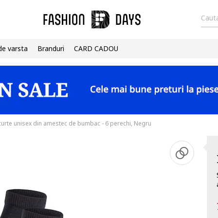
Cauta
de varsta
Branduri
CARD CADOU
curte unisex din amestec de bumbac - 6 perechi, Negru