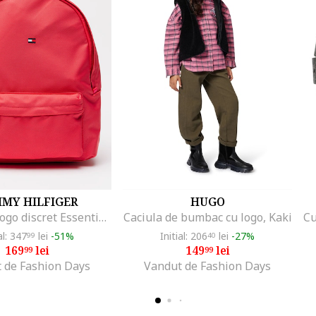
MY HILFIGER
HUGO
Rucsac cu logo discret Essential, Roz aprins
Caciula de bumbac cu logo, Kaki
al: 347
lei
-51%
Initial: 206
lei
-27%
99
40
169
lei
149
lei
99
99
 de Fashion Days
Vandut de Fashion Days