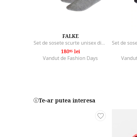
FALKE
Set de sosete scurte unisex din amestec de bumbac - 6 perechi, Negru/Gri
180
lei
95
Vandut de Fashion Days
Vandut
Te-ar putea interesa