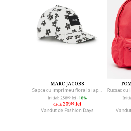
MARC JACOBS
TOM
Sapca cu imprimeu floral si aplicatie logo, Negru/Alb murdar
Initial: 258
lei
-18%
Initi
99
209
lei
99
de la
Vandut de Fashion Days
Vandut