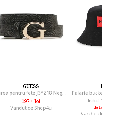
GUESS
HUGO
Curea pentru fete J3YZ18 Negru
197
lei
Initial: 258
lei
-26%
00
99
189
lei
99
Vandut de Shop4u
de la
Vandut de Fashion Days