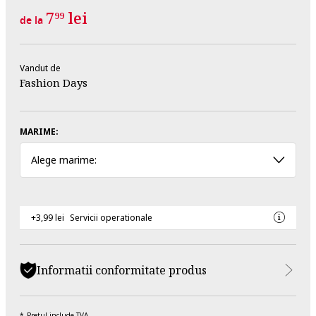
7
lei
99
de la
Vandut de
Fashion Days
MARIME:
Alege marime:
+3,99 lei
Servicii operationale
Informatii conformitate produs
Pretul include TVA.