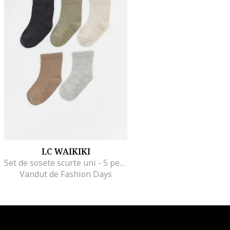
LC WAIKIKI
Set de sosete scurte uni - 5 perechi, Negru/Maro deschis/Verde sparanghel
Vandut de Fashion Days