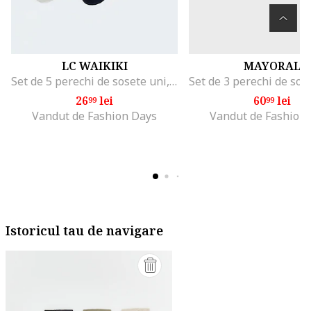
LC WAIKIKI
MAYORAL
Set de 5 perechi de sosete uni, Alb fildes/Negru/Gri
26
lei
60
lei
99
99
Vandut de Fashion Days
Vandut de Fashion
Istoricul tau de navigare