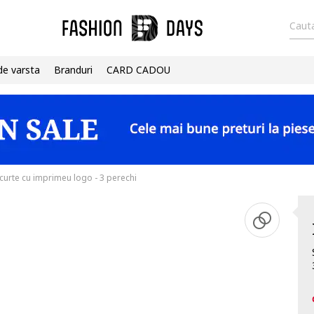
Cauta
de varsta
Branduri
CARD CADOU
curte cu imprimeu logo - 3 perechi