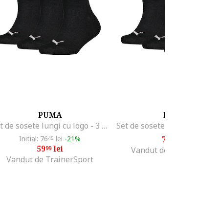
PUMA
PUMA
Set de sosete lungi cu logo - 3 perechi, Negru
Initial: 76
lei
-21%
76
lei
45
45
59
lei
99
Vandut de Fashion Days
Vandut de TrainerSport