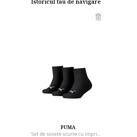
Istoricul tau de navigare
PUMA
Set de sosete scurte cu imprimeu logo - 3 perechi