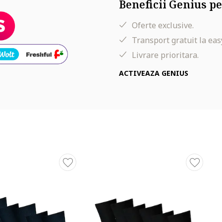
Beneficii Genius pe
Oferte exclusive.
Transport gratuit la eas
Livrare prioritara.
ACTIVEAZA GENIUS