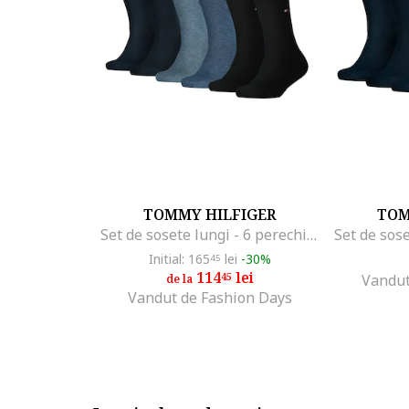
TOMMY HILFIGER
TOM
Set de sosete lungi - 6 perechi, Negru/Albastru
Initial: 165
lei
-30%
45
114
lei
45
Vandut
de la
Vandut de Fashion Days