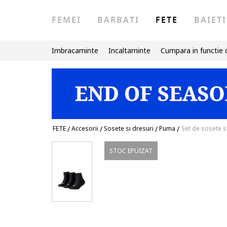
FEMEI
BARBATI
FETE
BAIETI
Imbracaminte
Incaltaminte
Cumpara in functie 
FETE
/
Accesorii
/
Sosete si dresuri
/
Puma
/
Set de sosete s
STOC EPUIZAT