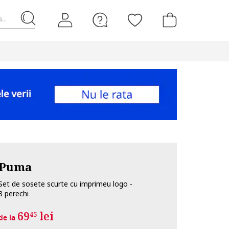
...
Puma
Set de sosete scurte cu imprimeu logo -
3 perechi
69
lei
45
de la