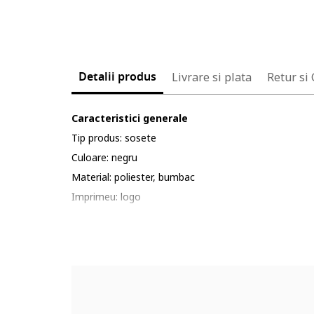
Detalii produs
Livrare si plata
Retur si
Caracteristici generale
Tip produs: sosete
Culoare: negru
Material: poliester, bumbac
Imprimeu: logo
Compozitie
Exterior: 73% bumbac, 23% poliester, 3% poliamida, 
Cod produs: