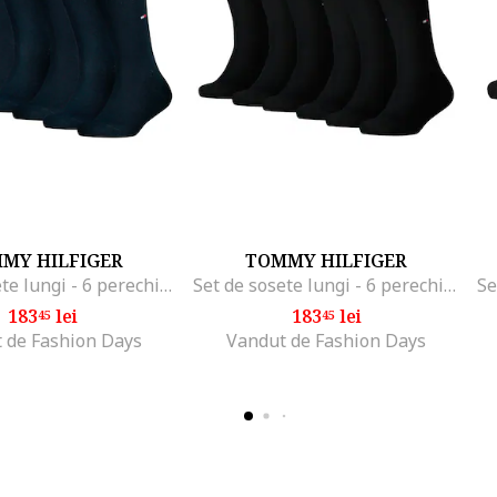
MY HILFIGER
TOMMY HILFIGER
Set de sosete lungi - 6 perechi, Albastru inchis
Set de sosete lungi - 6 perechi, Negru
183
lei
183
lei
45
45
 de Fashion Days
Vandut de Fashion Days