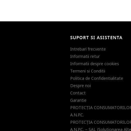
SUPORT SI ASISTENTA
Intrebari frecvente
Informatii retur
Informatii despre cookies
Termeni si Conditii
Politica de Confidentialitate
Despre noi
Contact
Garantie
PROTECŢIA CONSUMATORILOR
A.N.P.C.
PROTECŢIA CONSUMATORILOR
A.N.P.C. – SAL (Solutionarea Alt