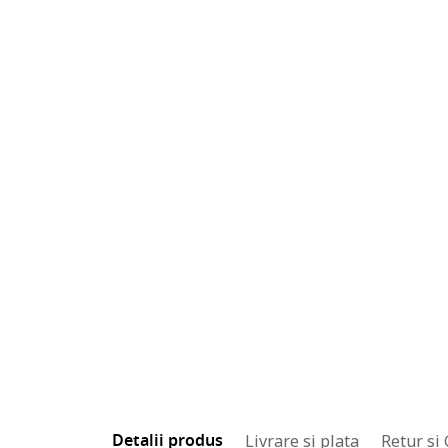
Detalii produs
Livrare si plata
Retur si