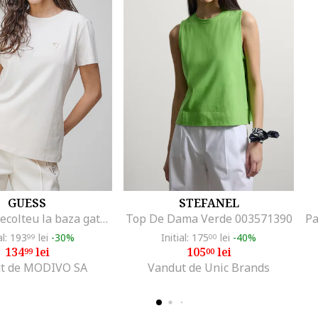
GUESS
STEFANEL
Tricou cu decolteu la baza gatului si aplicatie logo discreta, Alb fildes
Top De Dama Verde 003571390
al: 193
lei
-30%
Initial: 175
lei
-40%
99
00
134
lei
105
lei
99
00
t de MODIVO SA
Vandut de Unic Brands