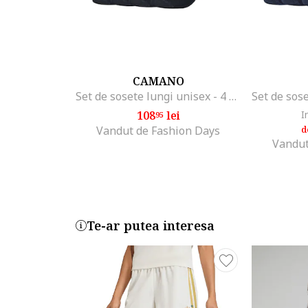
CAMANO
Set de sosete lungi unisex - 4 perechi, Bleumarin
108
lei
I
95
Vandut de Fashion Days
d
Vandut
Te-ar putea interesa