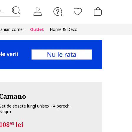
...
nian corner
Outlet
Home & Deco
Camano
Set de sosete lungi unisex - 4 perechi,
Negru
108
lei
95