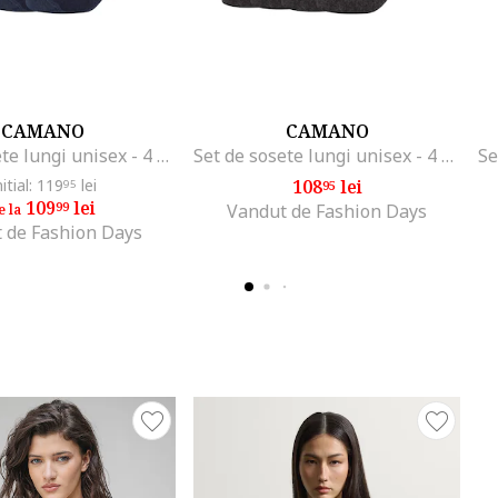
CAMANO
CAMANO
Set de sosete lungi unisex - 4 perechi, Bleumarin
Set de sosete lungi unisex - 4 perechi, Gri antracit
nitial: 119
lei
108
lei
95
95
109
lei
99
Vandut de Fashion Days
e la
 de Fashion Days