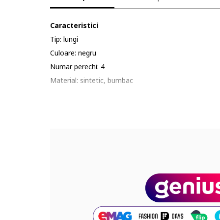
Caracteristici
Tip: lungi
Culoare: negru
Numar perechi: 4
Material: sintetic, bumbac
Imprimeu: uni
Compozitie
Exterior: bumbac, poliamida, elastan
Cod produs:
10507-BLACK-8043