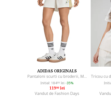
ADIDAS ORIGINALS
Pantaloni scurti cu broderii, Maro deschis/Alb murdar
Initial: 184
lei
-35%
Initi
99
119
lei
99
Vandut de Fashion Days
Vandu