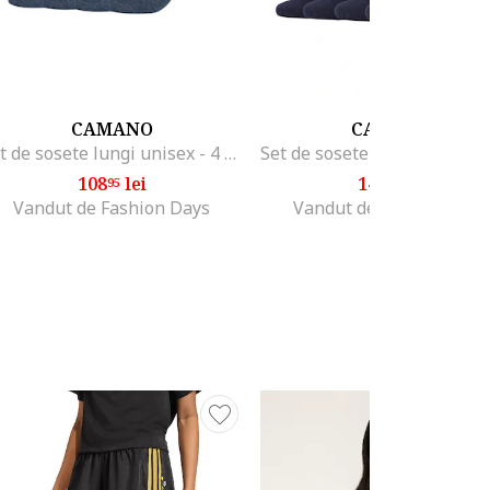
CAMANO
CAMANO
Set de sosete lungi unisex - 4 perechi, Albastru
108
lei
142
lei
95
45
Vandut de Fashion Days
Vandut de Fashion Days