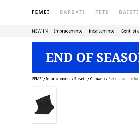
FEMEI
BARBATI
FETE
BAIETI
NEW IN
Imbracaminte
Incaltaminte
Genti si 
FEMEI
/
Imbracaminte
/
Sosete
/
Camano
/
Set de sosete lun