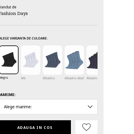
Vandut de
Fashion Days
ALEGE VARIANTA DE CULOARE:
Negru
Alb
Albastru
Albastru deschis
Albastru inchis
Bleumarin
Gr
MARIME:
Alege marime:
ADAUGA IN COS