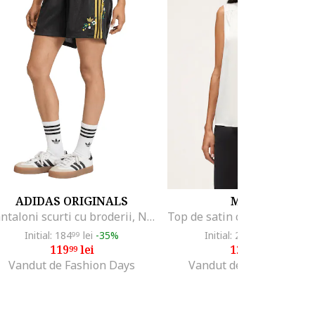
ADIDAS ORIGINALS
MOTIVI
Pantaloni scurti cu broderii, Negru/Maro deschis
Initial: 184
lei
-35%
Initial: 259
lei
-51%
99
00
119
lei
126
lei
99
00
Vandut de Fashion Days
Vandut de Fashion Days