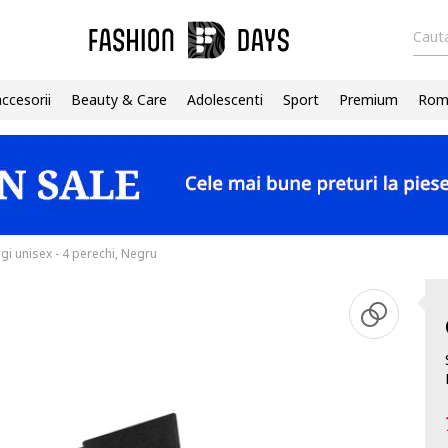
Cauta
accesorii
Beauty & Care
Adolescenti
Sport
Premium
Roma
gi unisex - 4 perechi, Negru