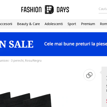
Cauta
accesorii
Beauty & Care
Adolescenti
Sport
Premium
Roma
 unisex - 3 perechi, Rosu/Negru