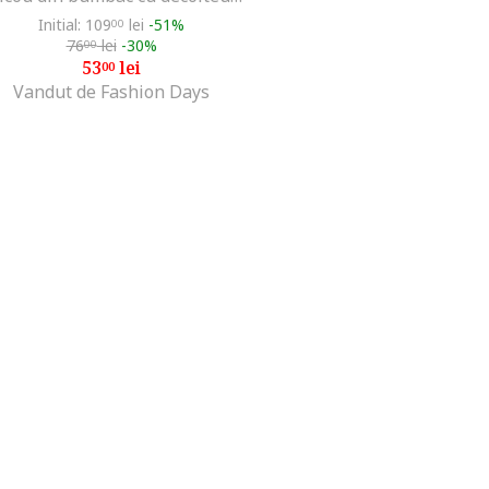
Initial: 109
lei
-51%
00
76
lei
-30%
00
53
lei
00
Vandut de Fashion Days