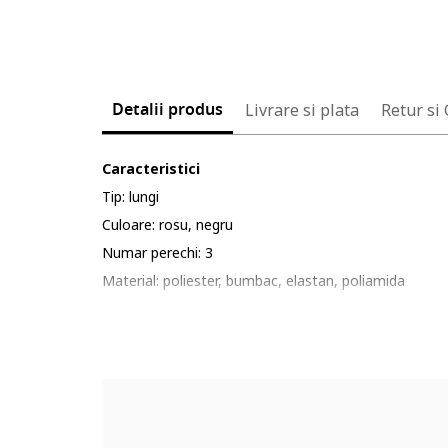
Detalii produs
Livrare si plata
Retur si
Caracteristici
Tip: lungi
Culoare: rosu, negru
Numar perechi: 3
Material: poliester, bumbac, elastan, poliamida
Imprimeu: cu model
Compozitie
Exterior: 74% bumbac, 21% poliester, 3% elastan, 2%