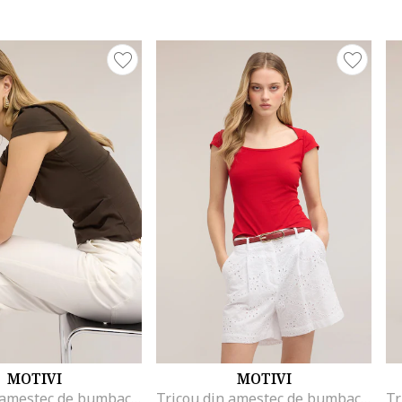
MOTIVI
MOTIVI
Tricou din amestec de bumbac cu decolteu rotund, Verde masliniu
Tricou din amestec de bumbac cu decolteu rotund, Rosu vermillion