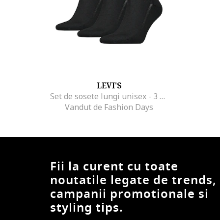
LEVI'S
Set de sosete lungi unisex - 3 perechi, Rosu/Negru
Vandut de Fashion Days
Fii la curent cu toate
noutatile legate de trends,
campanii promotionale si
styling tips.