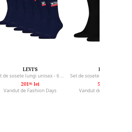
LEVI'S
PUMA
Set de sosete lungi unisex - 6 perechi, Albastru
201
lei
54
lei
95
99
Vandut de Fashion Days
Vandut de Fashion Days