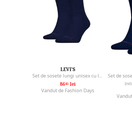
LEVI'S
Set de sosete lungi unisex cu logo - 2 perechi, Albastru
86
lei
Init
45
Vandut de Fashion Days
Vandut