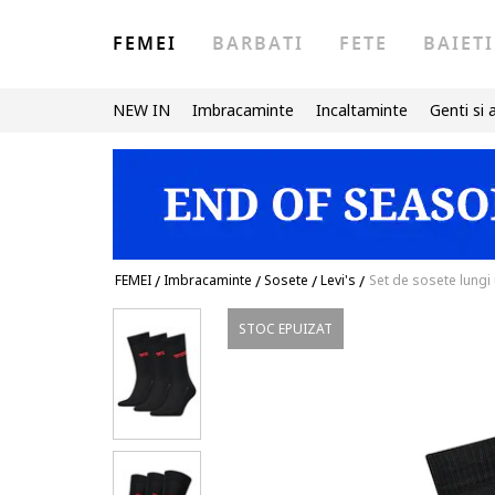
FEMEI
BARBATI
FETE
BAIETI
NEW IN
Imbracaminte
Incaltaminte
Genti si 
FEMEI
/
Imbracaminte
/
Sosete
/
Levi's
/
Set de sosete lungi
STOC EPUIZAT