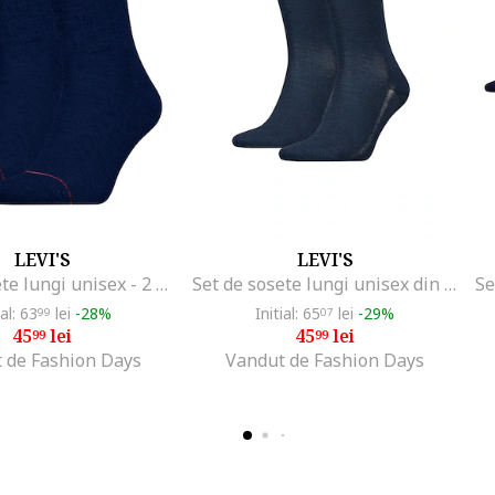
LEVI'S
LEVI'S
Set de sosete lungi unisex - 2 perechi, Bleumarin
Set de sosete lungi unisex din amestec de lyocell - 2 perechi, Bleumarin
ial: 63
lei
-28%
Initial: 65
lei
-29%
99
07
45
lei
45
lei
99
99
 de Fashion Days
Vandut de Fashion Days