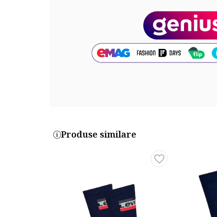
Cod produs:
701224674-001
Produse similare