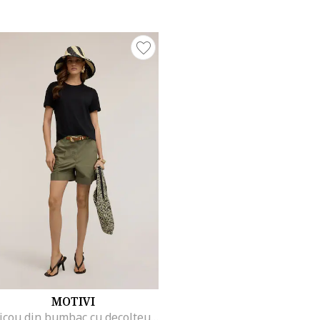
MOTIVI
Tricou din bumbac cu decolteu la baza gatului, Negru