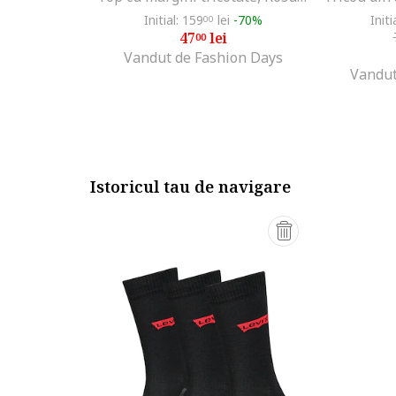
Initial: 159
lei
-70%
Initi
00
47
lei
00
Vandut de Fashion Days
Vandut
Istoricul tau de navigare