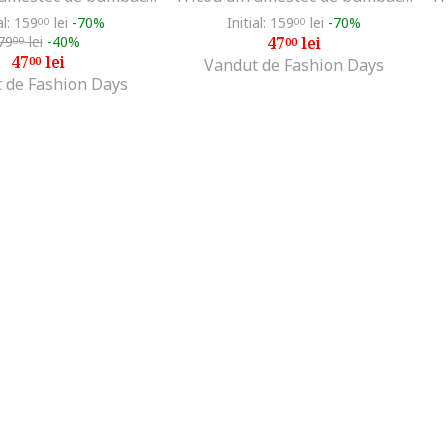
al: 159
lei
-70%
Initial: 159
lei
-70%
00
00
79
lei
-40%
47
lei
00
00
47
lei
00
Vandut de Fashion Days
 de Fashion Days