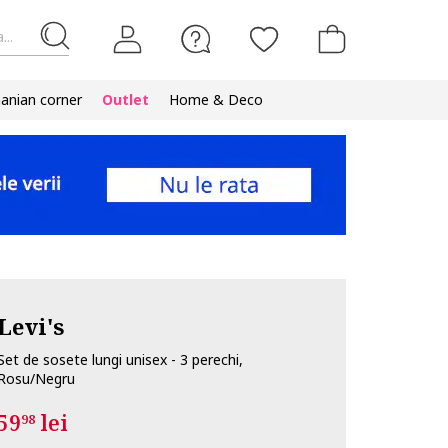
...
nian corner
Outlet
Home & Deco
Levi's
Set de sosete lungi unisex - 3 perechi,
Rosu/Negru
59
lei
98