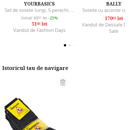
YOURBASICS
BALLY
Set de sosete lungi, 5 perechi, Negru
Sosete cu accente col
Initial: 68
lei
-25%
170
lei
95
52
51
lei
45
Vandut de Dessale De
Vandut de Fashion Days
Sale
Istoricul tau de navigare