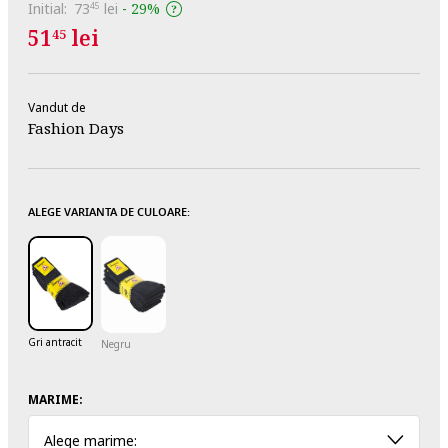
Initial:
73
lei
-
29%
45
51
lei
45
Vandut de
Fashion Days
ALEGE VARIANTA DE CULOARE:
Gri antracit
Negru
MARIME:
Alege marime: