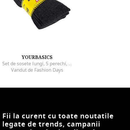
YOURBASICS
Set de sosete lungi, 5 perechi, Gri antracit
Vandut de Fashion Days
Fii la curent cu toate noutatile
legate de trends, campanii