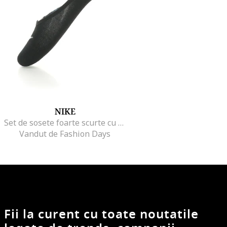
NIKE
Set de sosete foarte scurte cu logo, pentru alergare - 3 perechi, Negru
Vandut de Fashion Days
Fii la curent cu toate noutatile