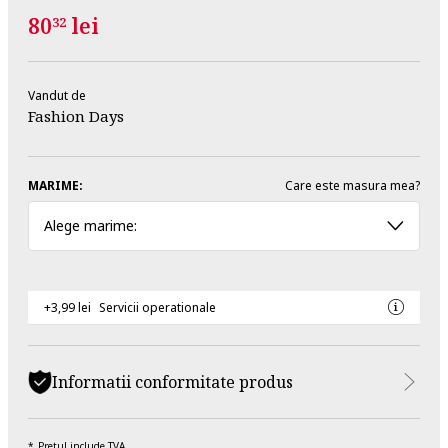
80
lei
32
Vandut de
Fashion Days
MARIME:
Care este masura mea?
Alege marime:
+3,99 lei
Servicii operationale
Informatii conformitate produs
Pretul include TVA.