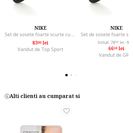
NIKE
NIKE
Set de sosete foarte scurte cu logo, pentru alergare - 3 perechi, Negru
83
lei
Initial: 78
lei
-15
00
99
66
lei
50
Vandut de Top Sport
Vandut de GRI
Alti clienti au cumparat si