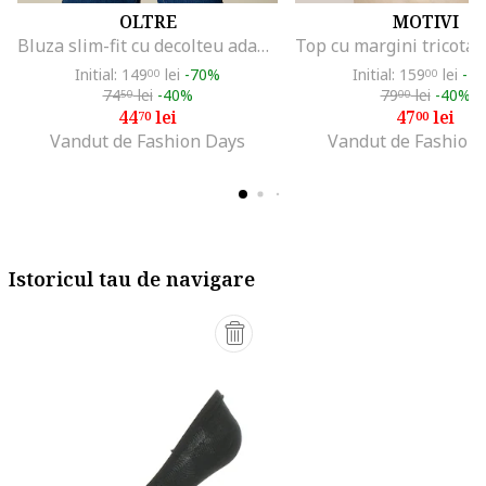
OLTRE
MOTIVI
Bluza slim-fit cu decolteu adanc in V, Maro inchis
Initial: 149
lei
-70%
Initial: 159
lei
-7
00
00
74
lei
-40%
79
lei
-40%
50
00
44
lei
47
lei
70
00
Vandut de Fashion Days
Vandut de Fashion
Istoricul tau de navigare