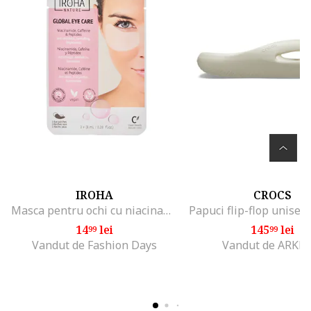
IROHA
CROCS
Masca pentru ochi cu niacinamide, cafeina si peptide, 2 buc
14
lei
145
lei
99
99
Vandut de Fashion Days
Vandut de ARKR