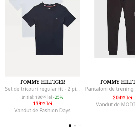
TOMMY HILFIGER
TOMMY HILFIG
Set de tricouri regular fit - 2 piese, Alb/Albastru inchis
Initial: 186
lei
-25%
204
lei
99
99
139
lei
99
Vandut de MODIV
Vandut de Fashion Days