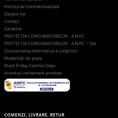
Politica de Confidentialitate
Despre noi
Contact
Garantie
PROTECŢIA CONSUMATORILOR - A.N.P.C.
PROTECŢIA CONSUMATORILOR - A.N.P.C. – SAL
(Solutionarea Alternativa a Litigiilor)
Modalitati de plata
Black Friday Fashion Days
Anunturi rechemare produse
COMENZI, LIVRARE, RETUR