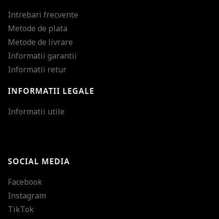
Intrebari frecvente
Metode de plata
Metode de livrare
Informatii garantii
Informatii retur
INFORMATII LEGALE
Mareste dimensiunea
Informatii utile
Micsoreaza dimensiu
Mareste spatierea tex
SOCIAL MEDIA
Micsoreaza spatierea
Facebook
Mareste inaltimea ra
Instagram
Micsoreaza inaltimea
TikTok