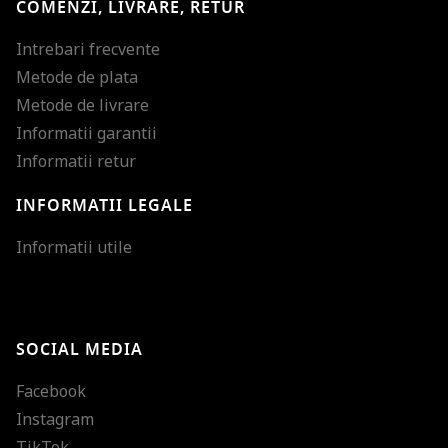
COMENZI, LIVRARE, RETUR
Intrebari frecvente
Metode de plata
Metode de livrare
Informatii garantii
Informatii retur
INFORMATII LEGALE
Mareste dimensiunea
Informatii utile
Micsoreaza dimensiu
Mareste spatierea tex
SOCIAL MEDIA
Micsoreaza spatierea
Facebook
Mareste inaltimea ra
Instagram
Micsoreaza inaltimea
TikTok