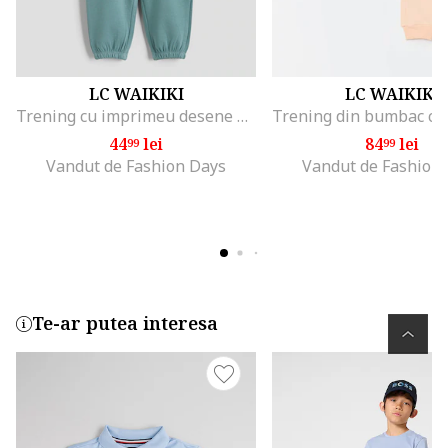
LC WAIKIKI
LC WAIKIKI
Trening cu imprimeu desene animate, Verde/Galben pal
44
lei
84
lei
99
99
Vandut de Fashion Days
Vandut de Fashion
Te-ar putea interesa