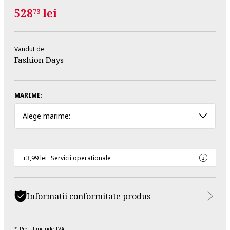
528
lei
73
Vandut de
Fashion Days
MARIME:
Alege marime:
+3,99 lei
Servicii operationale
Informatii conformitate produs
Pretul include TVA.