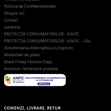
Politica de Confidentialitate
Despre noi
Contact
Garantie
PROTECŢIA CONSUMATORILOR - A.N.P.C.
PROTECŢIA CONSUMATORILOR - A.N.P.C. – SAL
(Solutionarea Alternativa a Litigiilor)
Modalitati de plata
Black Friday Fashion Days
Anunturi rechemare produse
COMENZI, LIVRARE, RETUR