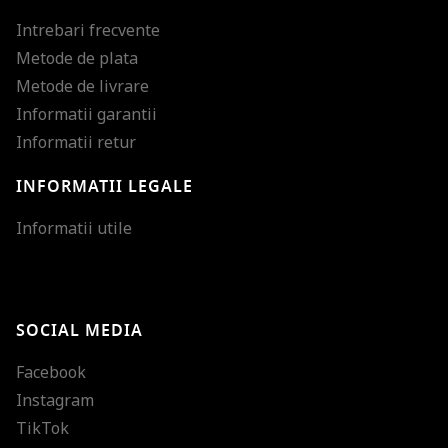
Intrebari frecvente
Metode de plata
Metode de livrare
Informatii garantii
Informatii retur
INFORMATII LEGALE
Mareste dimensiunea
Informatii utile
Micsoreaza dimensiu
Mareste spatierea tex
SOCIAL MEDIA
Micsoreaza spatierea
Facebook
Mareste inaltimea ra
Instagram
Micsoreaza inaltimea
TikTok