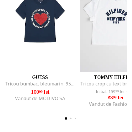
GUESS
TOMMY HILFIG
Tricou bumbac, bleumarin, 95% bumbac, 5% elastan, Bleumarin
100
lei
Initial: 159
lei
-4
99
99
88
lei
99
Vandut de MODIVO SA
Vandut de Fashion