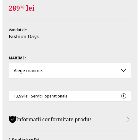
289
lei
78
Vandut de
Fashion Days
MARIME:
Alege marime:
+3,99 lei
Servicii operationale
Informatii conformitate produs
Pretul include TVA.