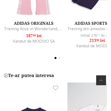
ADIDAS ORIGINALS
ADIDAS SPORTS
Trening Alice in Wonderland, Roz deschis
187
lei
Initial: 276
lei
-2
99
11
213
lei
99
Vandut de MODIVO SA
Vandut de MODIV
Te-ar putea interesa