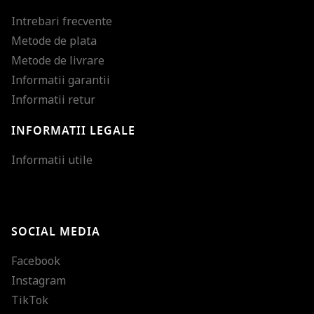
Intrebari frecvente
Metode de plata
Metode de livrare
Informatii garantii
Informatii retur
INFORMATII LEGALE
Mareste dimensiunea
Informatii utile
Micsoreaza dimensiu
Mareste spatierea tex
SOCIAL MEDIA
Micsoreaza spatierea
Facebook
Mareste inaltimea ra
Instagram
Micsoreaza inaltimea
TikTok