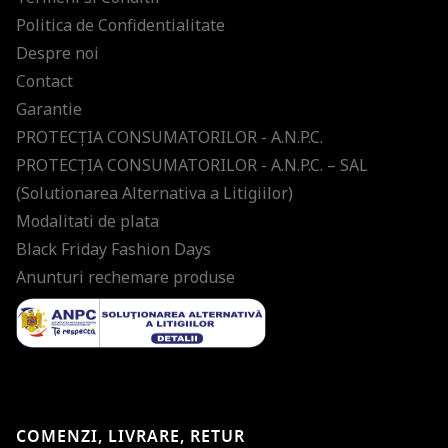
Politica de Confidentialitate
Despre noi
Contact
Garantie
PROTECŢIA CONSUMATORILOR - A.N.P.C.
PROTECŢIA CONSUMATORILOR - A.N.P.C. – SAL
(Solutionarea Alternativa a Litigiilor)
Modalitati de plata
Black Friday Fashion Days
Anunturi rechemare produse
COMENZI, LIVRARE, RETUR