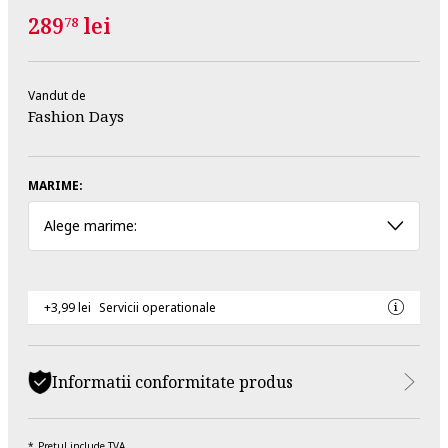
289
lei
78
Vandut de
Fashion Days
MARIME:
Alege marime:
+3,99 lei
Servicii operationale
Informatii conformitate produs
Pretul include TVA.