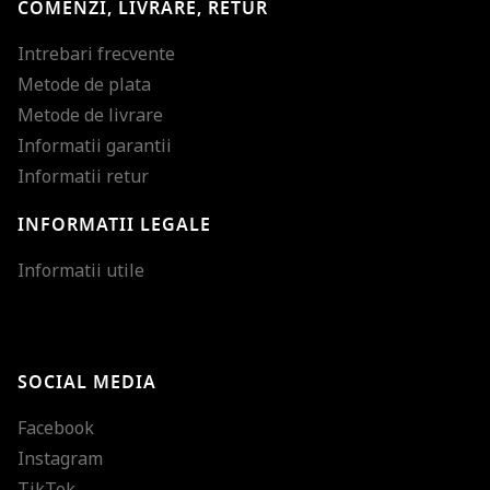
COMENZI, LIVRARE, RETUR
Intrebari frecvente
Metode de plata
Metode de livrare
Informatii garantii
Informatii retur
INFORMATII LEGALE
Mareste dimensiunea
Informatii utile
Micsoreaza dimensiu
Mareste spatierea tex
SOCIAL MEDIA
Micsoreaza spatierea
Facebook
Mareste inaltimea ra
Instagram
Micsoreaza inaltimea
TikTok