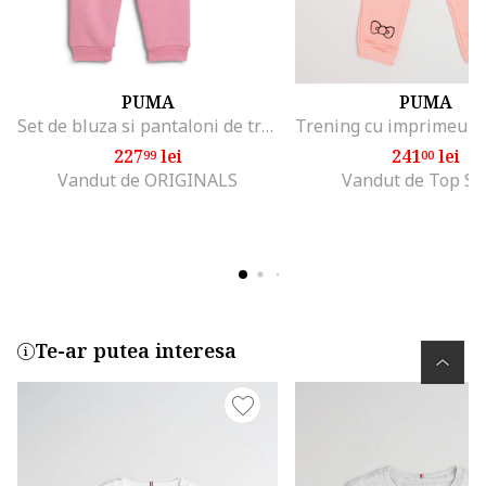
PUMA
PUMA
Set de bluza si pantaloni de trening cu imprimeu logo Minicat, Roz
227
lei
241
lei
99
00
Vandut de ORIGINALS
Vandut de Top Sp
Te-ar putea interesa