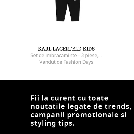
KARL LAGERFELD KIDS
Set de imbracaminte - 3 piese, Alb/Negru
Vandut de Fashion Days
Fii la curent cu toate
noutatile legate de trends,
campanii promotionale si
styling tips.