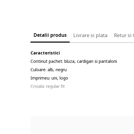
Detalii produs
Livrare si plata
Retur si
Caracteristici
Continut pachet: bluza, cardigan si pantaloni
Culoare: alb, negru
Imprimeu: uni, logo
Croiala: regular fit
Material: poliester, bumbac
Sistem inchidere: capse
Guler: scurt
Lungime maneca: maneca lunga, maneca scurta
Lungime pantaloni: lungi