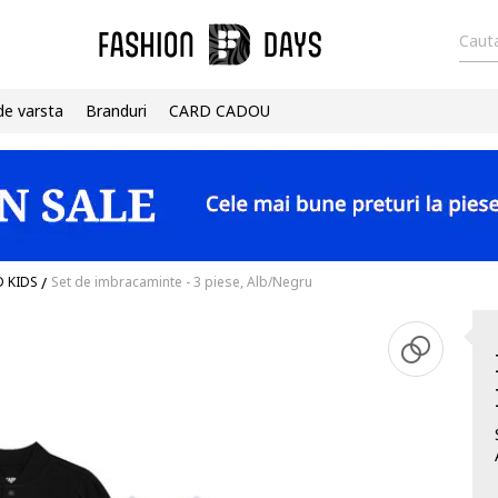
Cauta
de varsta
Branduri
CARD CADOU
D KIDS
/
Set de imbracaminte - 3 piese, Alb/Negru