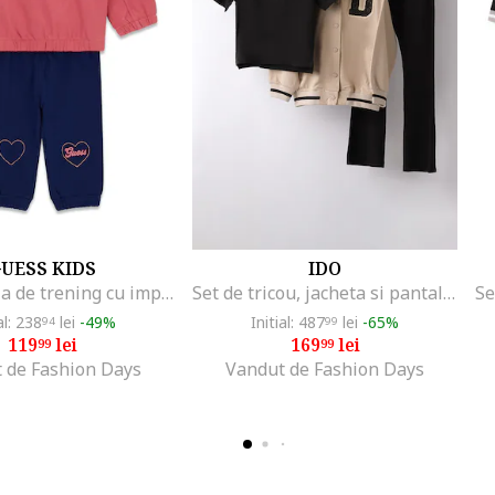
UESS KIDS
IDO
Set de bluza de trening cu imprimeu logo si pantaloni de trening relaxed-fit, Albastru inchis/Roz inchis
Set de tricou, jacheta si pantaloni - 3 piese, Negru/Bej
al: 238
lei
-49%
Initial: 487
lei
-65%
94
99
119
lei
169
lei
99
99
 de Fashion Days
Vandut de Fashion Days