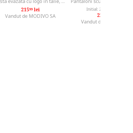
Fusta evazata cu logo in talie, Negru
215
lei
Initial: 289
lei
-23%
99
90
222
lei
99
Vandut de MODIVO SA
Vandut de MODIVO SA