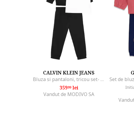
CALVIN KLEIN JEANS
G
Bluza si pantaloni, tricou set- 3 Piese,
359
lei
Initi
99
Vandut de MODIVO SA
Vandut