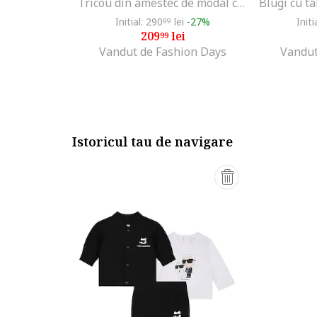
Tricou din amestec de modal cu aplicatii si logo, Alb
Initial: 290
lei
-27%
Initi
99
209
lei
99
Vandut de Fashion Days
Vandut
Istoricul tau de navigare