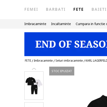
FEMEI
BARBATI
FETE
BAIETI
Imbracaminte
Incaltaminte
Cumpara in functie 
FETE
/
Imbracaminte
/
Seturi imbracaminte
/
KARL LAGERFEL
STOC EPUIZAT