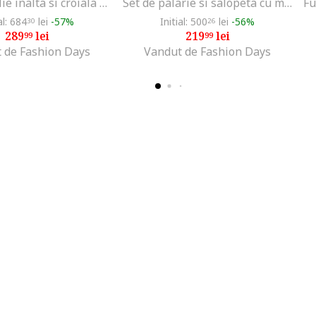
Blugi cu talie inalta si croiala ampla, Negru stins
Set de palarie si salopeta cu model, Albastru prafuit
al: 684
lei
-57%
Initial: 500
lei
-56%
30
26
289
lei
219
lei
99
99
 de Fashion Days
Vandut de Fashion Days