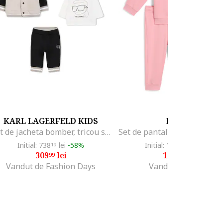
KARL LAGERFELD KIDS
PUMA
Set de jacheta bomber, tricou si pantaloni de trening, Negru/Maro nisip
Initial: 738
lei
-58%
Initial: 173
lei
-19%
19
00
309
lei
138
lei
99
40
Vandut de Fashion Days
Vandut de GRID