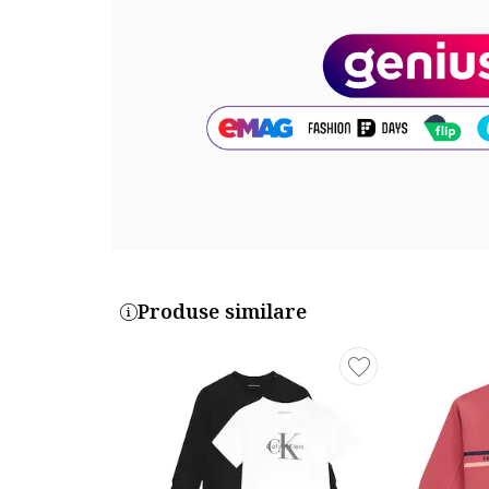
Compozitie
Exterior: 77% bumbac, 16% poliester, 7% elastan
Material garnituri: 100% bumbac
Cod produs:
Z30285-09B
Produse similare