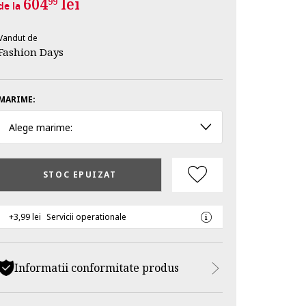
604
lei
99
de la
Vandut de
Fashion Days
MARIME:
Alege marime:
STOC EPUIZAT
+3,99 lei
Servicii operationale
Informatii conformitate produs