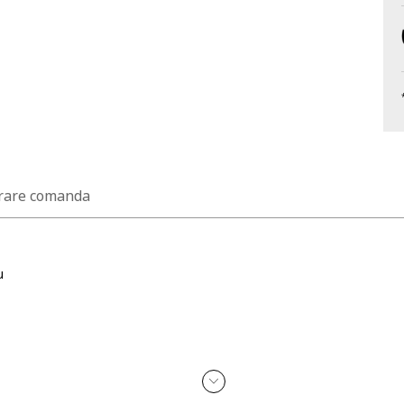
rare comanda
u