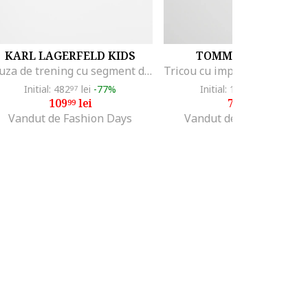
KARL LAGERFELD KIDS
TOMMY HILFIGER
Bluza de trening cu segment din material teddy, Negru/Crem
Initial: 482
lei
-77%
Initial: 185
lei
-56%
97
05
109
lei
79
lei
99
99
Vandut de Fashion Days
Vandut de Fashion Days