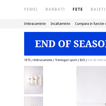
FEMEI
BARBATI
FETE
BAIETI
Imbracaminte
Incaltaminte
Cumpara in functie 
FETE
/
Imbracaminte
/
Treninguri sport
/
IDO
/
Set de imbrac