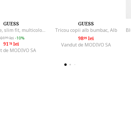
GUESS
GUESS
Colanti fete, slim fit, multicolor, bumbac
Tricou copii alb bumbac, Alb
101
lei
-10%
98
lei
99
99
91
lei
78
Vandut de MODIVO SA
t de MODIVO SA