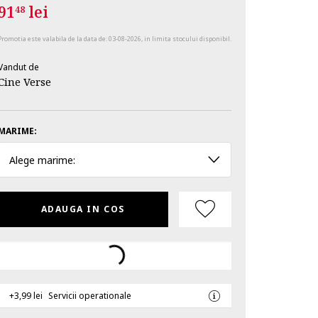
91
lei
48
Promotia este valabila de la data de:
03-08-2026
, in limita stocului disponibil.
Vandut de
Cine Verse
MARIME:
Alege marime:
ADAUGA IN COS
+3,99 lei
Servicii operationale