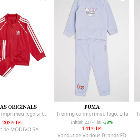
AS ORIGINALS
PUMA
Trening cu imprimeu logo si talie elastica, Alb/Coral
Trening cu imprimeu logo, Lila
T
203
lei
Initial: 231
lei
-38%
99
21
141
lei
60
t de MODIVO SA
Vandut de Various Brands FD