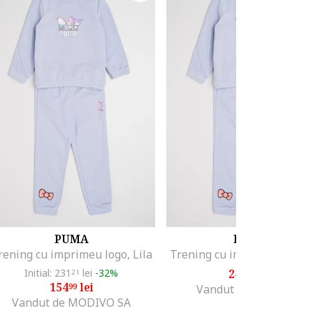
PUMA
PUMA
rening cu imprimeu logo, Lila
Trening cu imprimeu logo, 
Initial: 231
lei
-32%
241
lei
21
00
154
lei
99
Vandut de Top Sport
Vandut de MODIVO SA