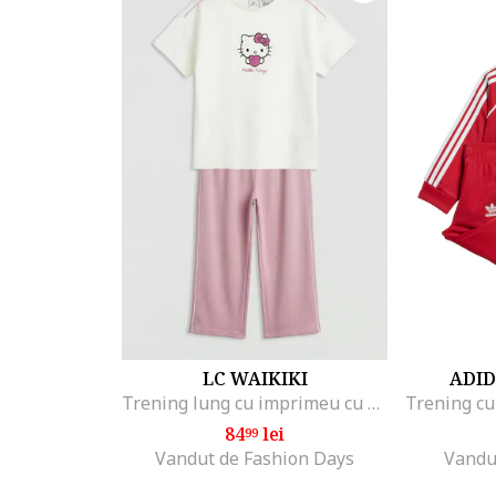
LC WAIKIKI
ADID
Trening lung cu imprimeu cu Hello Kitty, Roz aprins/Alb optic/Roz prafuit
84
lei
99
Vandut de Fashion Days
Vandu