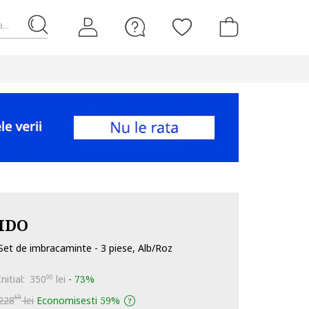
...
IDO
Set de imbracaminte - 3 piese, Alb/Roz
Initial:
350
lei
-
73%
90
69
228
lei
Economisesti
59%