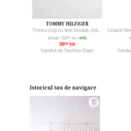
TOMMY HILFIGER
Tricou crop cu text brodat, Albastru ultramarin/Alb optic
Initial: 159
lei
-44%
99
88
lei
99
Vandut de Fashion Days
Vandu
Istoricul tau de navigare