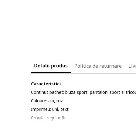
Detalii produs
Politica de returnare
Liv
Caracteristici
Continut pachet: bluza sport, pantaloni sport si trico
Culoare: alb, roz
Imprimeu: uni, text
Croiala: regular fit
Material: bumbac
Lungime maneca: maneca lunga, maneca scurta