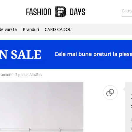
Cauta
de varsta
Branduri
CARD CADOU
aminte - 3 piese, Alb/Roz