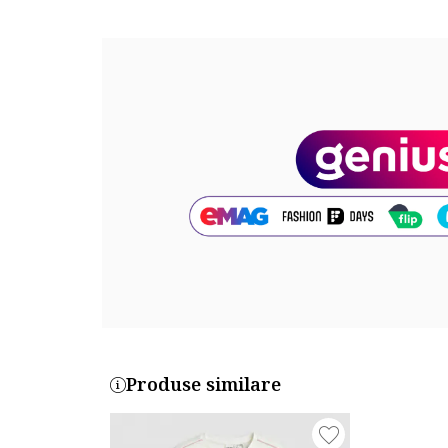
Lungime pantaloni: lungi
Compozitie
Exterior: exterior 1: 95% bumbac, 5% elastan, exter
Cod produs:
4F33700-0112_259933
Produse similare