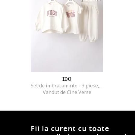
IDO
Set de imbracaminte - 3 piese, Alb/Roz
Vandut de Cine Verse
Fii la curent cu toate