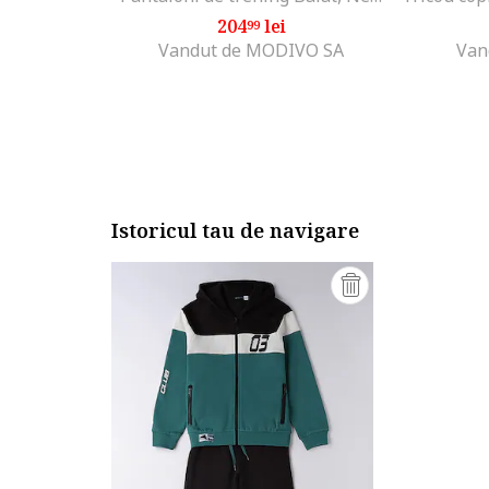
204
lei
99
Vandut de MODIVO SA
Van
Istoricul tau de navigare