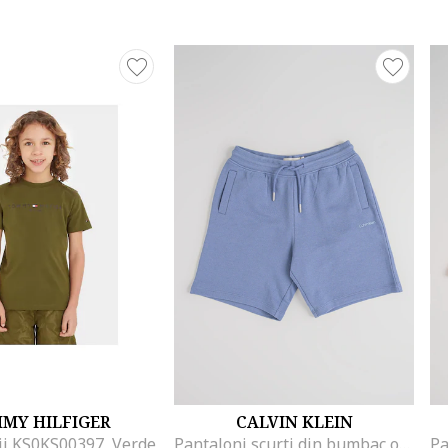
MY HILFIGER
CALVIN KLEIN
ii KS0KS00397, Verde
Pantaloni scurti din bumbac organic cu logo, Albastru inchis