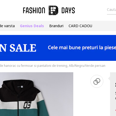
Cauta
de varsta
Genius Deals
Branduri
CARD CADOU
de hanorac cu fermoar si pantaloni de trening, Alb/Negru/Verde persan