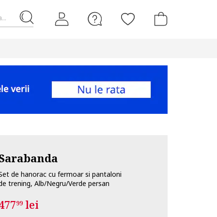
...
Sarabanda
Set de hanorac cu fermoar si pantaloni
de trening, Alb/Negru/Verde persan
477
lei
99