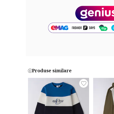
Cod produs:
0F60400-4525
Produse similare