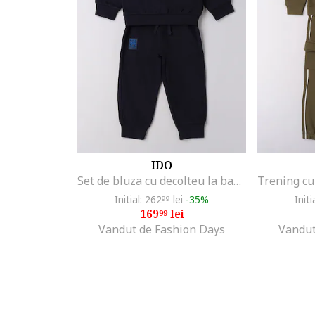
IDO
Set de bluza cu decolteu la baza gatului si pantaloni de trening - 2 piese, Alb/Bleumarin
Initial: 262
lei
-35%
Initi
99
169
lei
99
Vandut de Fashion Days
Vandut