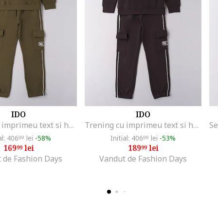
IDO
IDO
Trening cu imprimeu text si hanorac, Verde padure
Trening cu imprimeu text si hanorac, Gri inchis
al: 406
lei
-58%
Initial: 406
lei
-53%
99
99
169
lei
189
lei
99
99
 de Fashion Days
Vandut de Fashion Days