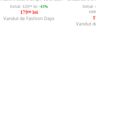
Initial: 320
lei
-43%
Initial: 451
lei
-60%
99
45
179
lei
199
lei
-10%
99
99
179
lei
99
Vandut de Fashion Days
Vandut de Fashion Days