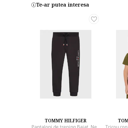
Te-ar putea interesa
TOMMY HILFIGER
TOM
Pantaloni de trening Baiat, Negru, 100% bumbac, 4Y
Tricou cop