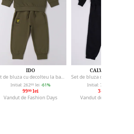
IDO
CALVIN KLEIN
Set de bluza cu decolteu la baza gatului si pantaloni de trening - 2 piese, Maro/Galben
Initial: 262
lei
-61%
Initial: 748
lei
-53%
99
99
99
lei
349
lei
99
99
Vandut de Fashion Days
Vandut de Fashion Days