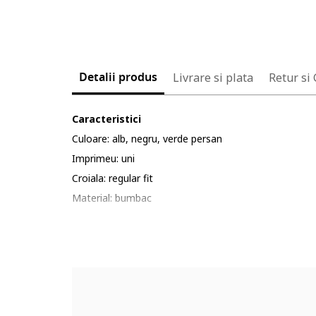
Detalii produs
Livrare si plata
Retur si
Caracteristici
Culoare: alb, negru, verde persan
Imprimeu: uni
Croiala: regular fit
Material: bumbac
Lungime maneca: maneca lunga
Lungime pantaloni: lungi
Sistem inchidere: fermoar
Compozitie
Exterior: 100% bumbac