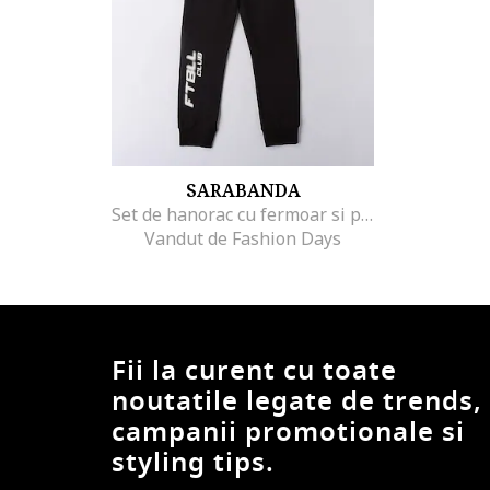
SARABANDA
Set de hanorac cu fermoar si pantaloni de trening, Alb/Negru/Verde persan
Vandut de Fashion Days
Fii la curent cu toate
noutatile legate de trends,
campanii promotionale si
styling tips.