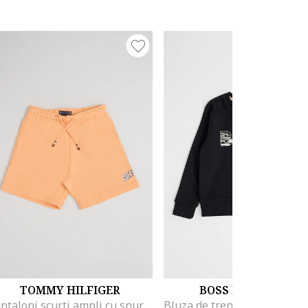
TOMMY HILFIGER
BOSS KIDSWEAR
Pantaloni scurti ampli cu snur, Portocaliu pal