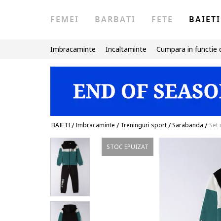
FEMEI
BARBATI
FETE
BAIETI
Imbracaminte
Incaltaminte
Cumpara in functie 
BAIETI
/
Imbracaminte
/
Treninguri sport
/
Sarabanda
/
Set 
STOC EPUIZAT