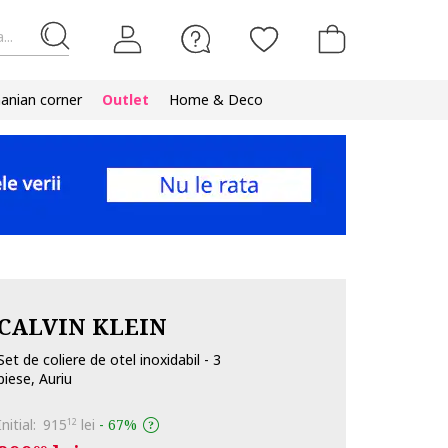
...
nian corner
Outlet
Home & Deco
CALVIN KLEIN
Set de coliere de otel inoxidabil - 3
piese, Auriu
Initial:
915
lei
-
67%
12