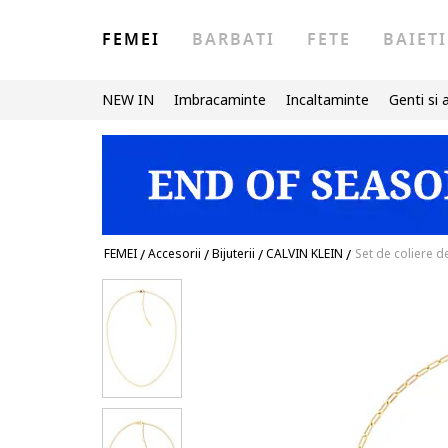
FEMEI
BARBATI
FETE
BAIETI
NEW IN
Imbracaminte
Incaltaminte
Genti si 
FEMEI
/
Accesorii
/
Bijuterii
/
CALVIN KLEIN
/
Set de coliere de