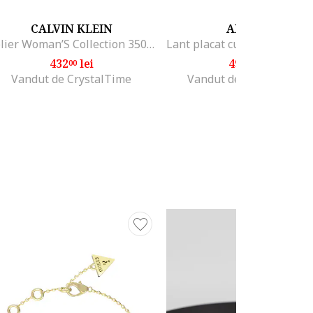
CALVIN KLEIN
AILORIA
Colier Woman’S Collection 35000945, Argintiu, Auriu
432
lei
499
lei
00
00
Vandut de CrystalTime
Vandut de Fashion Days