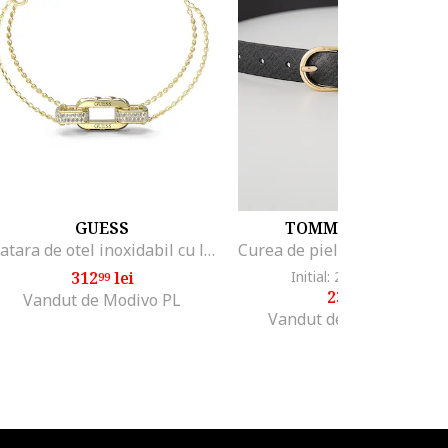
GUESS
TOMMY HILFIGER
Bratara de otel inoxidabil cu logo, Auriu
312
lei
Initial: 293
lei
-18%
99
99
239
lei
99
Vandut de Modivo PL
Vandut de Fashion Days