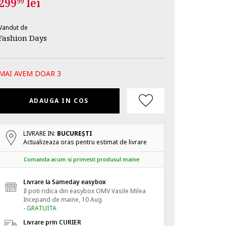
299
lei
99
Vandut de
Fashion Days
MAI AVEM DOAR 3
ADAUGA IN COS
LIVRARE IN:
BUCUREŞTI
Actualizeaza oras pentru estimat de livrare
Comanda acum si primesti produsul maine
Livrare la Sameday easybox
Il poti ridica din easybox OMV Vasile Milea
Incepand de
maine, 10 Aug
- GRATUITA
Livrare prin CURIER