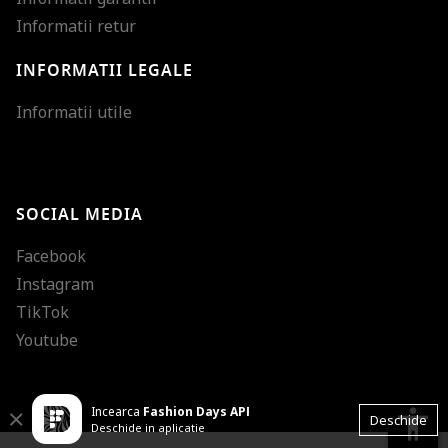
Informatii retur
INFORMATII LEGALE
Mareste dimensiunea
Informatii utile
Micsoreaza dimensiu
Mareste spatierea tex
SOCIAL MEDIA
Micsoreaza spatierea
Facebook
Mareste inaltimea ra
Instagram
Micsoreaza inaltimea
TikTok
Inverseaza culorile
Youtube
Nuante de gri
Incearca
Fashion Days APP
Cursor mare
accessibility
Close
Deschide
Deschide in aplicatie