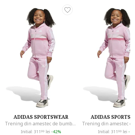
ADIDAS SPORTSWEAR
ADIDAS SPORTS
Trening din amestec de bumbac cu logo, Roz pastel/Alb optic
Initial: 311
lei
-42%
Initial: 311
lei
-2
99
99