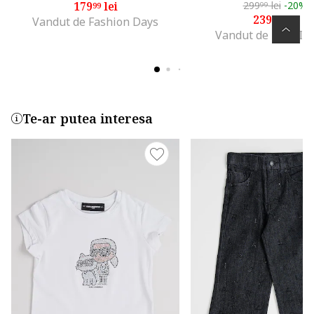
179
lei
299
lei
-20%
99
99
239
lei
99
Vandut de Fashion Days
Vandut de MODIV
Te-ar putea interesa