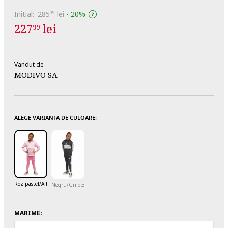
Initial:
285
lei
-
20%
99
227
lei
99
Vandut de
MODIVO SA
ALEGE VARIANTA DE CULOARE:
Roz pastel/Alb optic
Negru/Gri deschis/Alb murdar
MARIME: