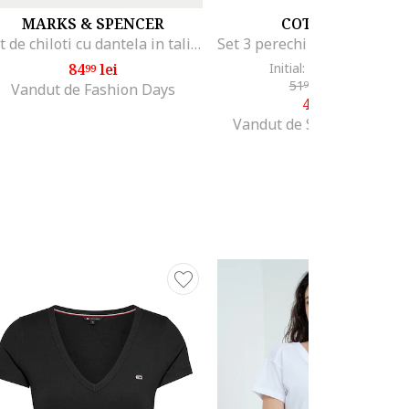
MARKS & SPENCER
COTONELLA
Set de chiloti cu dantela in talie- 5 perechi, Verde pal/Crem
84
lei
Initial: 64
lei
-30%
99
99
51
lei
-12%
99
Vandut de Fashion Days
45
lei
49
Vandut de SOSETARIA S.R.