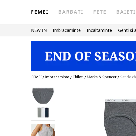
FEMEI
BARBATI
FETE
BAIETI
NEW IN
Imbracaminte
Incaltaminte
Genti si 
FEMEI
/
Imbracaminte
/
Chiloti
/
Marks & Spencer
/
Set de ch