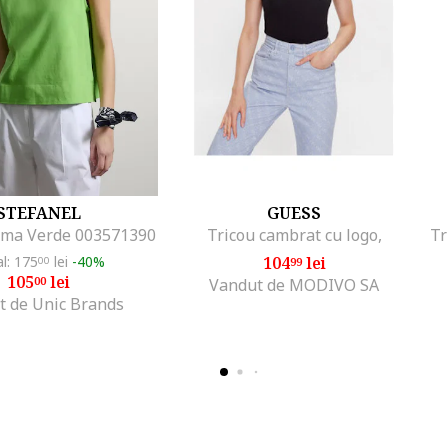
STEFANEL
GUESS
ma Verde 003571390
Tricou cambrat cu logo,
al: 175
lei
-40%
104
lei
00
99
105
lei
00
Vandut de MODIVO SA
t de Unic Brands