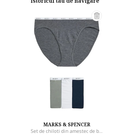
Istoricul tau de navigare
MARKS & SPENCER
Set de chiloti din amestec de bumbac - 4 perechi, Gri inchis melange