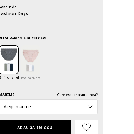
Vandut de
Fashion Days
ALEGE VARIANTA DE CULOARE:
Gri inchis melange
Roz pal/Albastru deschis
MARIME:
Care este masura mea?
Alege marime:
ADAUGA IN COS