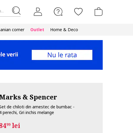
...
nian corner
Outlet
Home & Deco
Marks & Spencer
Set de chiloti din amestec de bumbac -
4 perechi, Gri inchis melange
84
lei
99