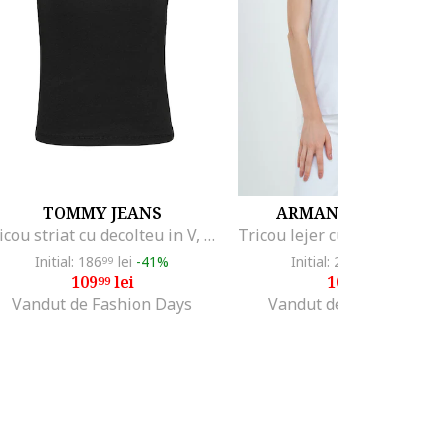
TOMMY JEANS
ARMANI EXCHANGE
Tricou striat cu decolteu in V, Negru
Initial: 186
lei
-41%
Initial: 297
lei
-63%
99
91
109
lei
109
lei
99
99
Vandut de Fashion Days
Vandut de Fashion Days