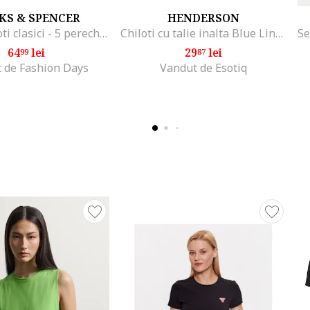
KS & SPENCER
HENDERSON
Set de chiloti clasici - 5 perechi, Alb/Negru/Bej
Chiloti cu talie inalta Blue Line, Bumbac, gri
64
lei
29
lei
99
87
 de Fashion Days
Vandut de Esotiq