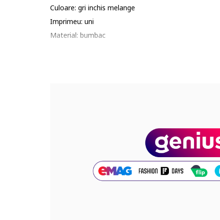
Culoare: gri inchis melange
Imprimeu: uni
Material: bumbac
Numar bucati/set: 4
Talie: joasa
Compozitie
Exterior: 95% bumbac, 5% elastan
Cod produs:
T61-5644L-T4