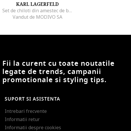
KARL LAGERFELD
Set de chiloti din amestec de bumbac - 3 perechi, Alb/Negru/Bleumarin
Vandut de MODIVO SA
Fii la curent cu toate noutatile
legate de trends, campanii
promotionale si styling tips.
SUPORT SI ASISTENTA
Intrebari frecvente
Informatii retur
Informatii despre cookies