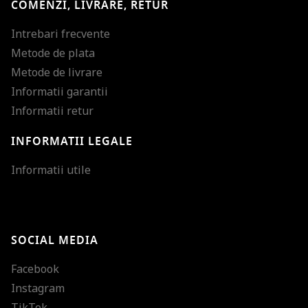
COMENZI, LIVRARE, RETUR
Intrebari frecvente
Metode de plata
Metode de livrare
Informatii garantii
Informatii retur
INFORMATII LEGALE
Mareste dimensiunea
Informatii utile
Micsoreaza dimensiu
Mareste spatierea tex
SOCIAL MEDIA
Micsoreaza spatierea
Facebook
Mareste inaltimea ra
Instagram
Micsoreaza inaltimea
TikTok