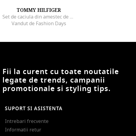
TOMMY HILFIGER
Set de caciula din amestec de bumbac organic si fular, Albastru ultramarin
Vandut de Fashion Days
Fii la curent cu toate noutatile
legate de trends, campanii
promotionale si styling tips.
SUPORT SI ASISTENTA
Intrebari frecvente
Informatii retur