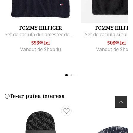
TOMMY HILFIGER
TOMMY HILFIG
Set de caciula din amestec de bumbac organic si fular, Albastru ultramarin
Set de caciula si fula
593
lei
508
lei
00
00
Vandut de Shop4u
Vandut de Shop
Te-ar putea interesa