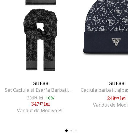
GUESS
GUESS
Set Caciula si Esarfa Barbati, Negru, One Size INTL
386
lei
-10%
248
lei
08
99
347
lei
47
Vandut de Modivo
Vandut de Modivo PL