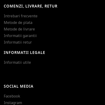
COMENZI, LIVRARE, RETUR
Intrebari frecvente
Metode de plata
Metode de livrare
Informatii garantii
Informatii retur
INFORMATII LEGALE
Mareste dimensiunea
Informatii utile
Micsoreaza dimensiu
Mareste spatierea tex
SOCIAL MEDIA
Micsoreaza spatierea
Facebook
Mareste inaltimea ra
Instagram