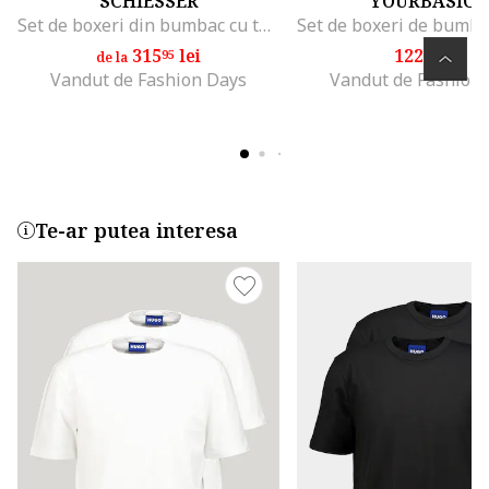
SCHIESSER
YOURBASICS
Set de boxeri din bumbac cu talie elastica - 4 perechi
315
lei
122
lei
95
45
de la
Vandut de Fashion Days
Vandut de Fashion
Te-ar putea interesa