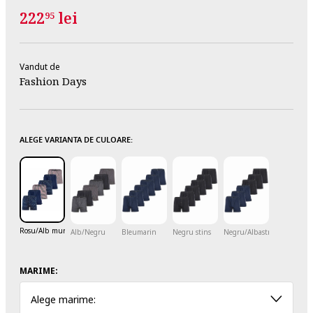
222
lei
95
Vandut de
Fashion Days
ALEGE VARIANTA DE CULOARE:
Rosu/Alb murdar/Bleumarin
Alb/Negru
Bleumarin
Negru stins
Negru/Albastru
MARIME:
Alege marime: