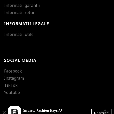
Informatii garantii
Informatii retur
INFORMATII LEGALE
Mareste dimensiunea
Informatii utile
Micsoreaza dimensiu
Mareste spatierea tex
SOCIAL MEDIA
Micsoreaza spatierea
Facebook
Mareste inaltimea ra
Instagram
Micsoreaza inaltimea
TikTok
Inverseaza culorile
Youtube
Nuante de gri
Incearca
Fashion Days APP
Cursor mare
accessibility
Close
Deschide