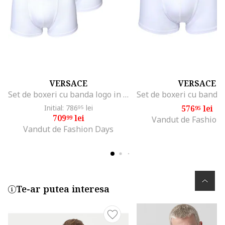
VERSACE
VERSACE
Set de boxeri cu banda logo in talie - 3 perechi, Alb
Initial: 786
lei
576
lei
95
95
709
lei
99
Vandut de Fashion
Vandut de Fashion Days
Te-ar putea interesa