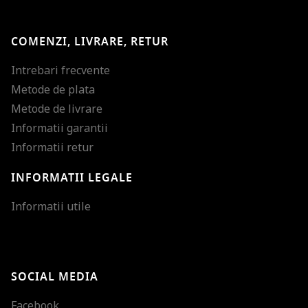
COMENZI, LIVRARE, RETUR
Intrebari frecvente
Metode de plata
Metode de livrare
Informatii garantii
Informatii retur
INFORMATII LEGALE
Mareste dimensiunea
Informatii utile
Micsoreaza dimensiu
Mareste spatierea tex
SOCIAL MEDIA
Micsoreaza spatierea
Facebook
Mareste inaltimea ra