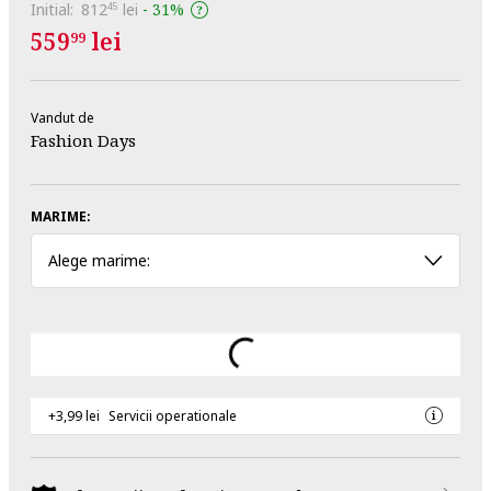
Initial:
812
lei
-
31%
45
559
lei
99
Vandut de
Fashion Days
MARIME:
Alege marime:
+3,99 lei
Servicii operationale