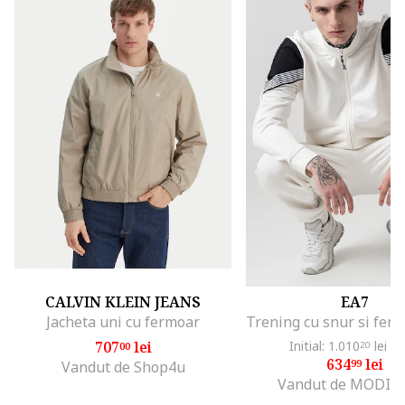
CALVIN KLEIN JEANS
EA7
Jacheta uni cu fermoar
707
lei
Initial: 1.010
lei
-3
00
20
634
lei
99
Vandut de Shop4u
Vandut de MODIV